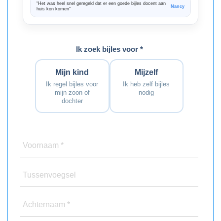
“Het was heel snel geregeld dat er een goede bijles docent aan
“We zijn ze
Nancy
huis kon komen”
Bedankt voo
Ik zoek bijles voor *
Mijn kind
Mijzelf
Ik regel bijles voor
Ik heb zelf bijles
mijn zoon of
nodig
dochter
Voornaam *
Tussenvoegsel
Achternaam *