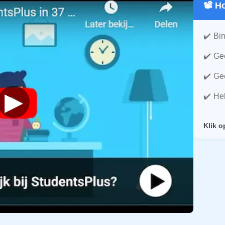
📽️ 
Bin
Gee
Gee
▶
He
Klik o