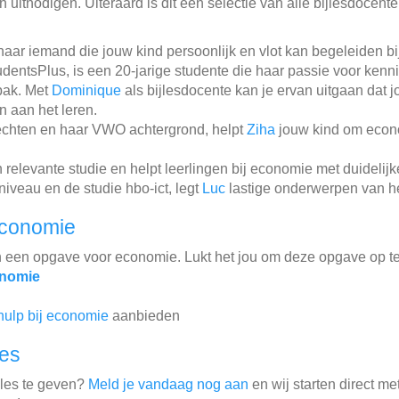
 uitnodigen. Uiteraard is dit een selectie van alle bijlesdocent
 naar iemand die jouw kind persoonlijk en vlot kan begeleiden bi
udentsPlus, is een 20-jarige studente die haar passie voor ken
pak. Met
Dominique
als bijlesdocente kan je ervan uitgaan dat 
n aan het leren.
rechten en haar VWO achtergrond, helpt
Ziha
jouw kind om econo
elevante studie en helpt leerlingen bij economie met duidelijke
iveau en de studie hbo-ict, legt
Luc
lastige onderwerpen van het
economie
n een opgave voor economie. Lukt het jou om deze opgave op t
onomie
hulp bij economie
aanbieden
les
jles te geven?
Meld je vandaag nog aan
en wij starten direct me