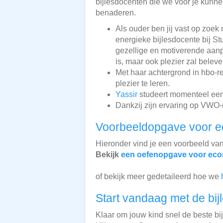
bijlesdocenten die we voor je kunnen
benaderen.
Als ouder ben jij vast op zoek
energieke bijlesdocente bij St
gezellige en motiverende aan
is, maar ook plezier zal beleve
Met haar achtergrond in hbo-
plezier te leren.
Yassir
studeert momenteel een r
Dankzij zijn ervaring op VWO-n
Voorbeeldopgave voor 
Hieronder vind je een voorbeeld va
Bekijk
een oefenopgave voor ec
of bekijk meer gedetaileerd hoe we
Start vandaag met de bij
Klaar om jouw kind snel de beste bi