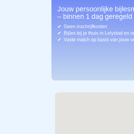
Jouw persoonlijke bijles
– binnen 1 dag geregeld
Geen inschrijfkosten
Bijles bij je thuis in Lelystad
en o
Vaste match op basis van jouw v