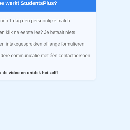
Hoe werkt StudentsPlus?
nen 1 dag een persoonlijke match
n klik na eerste les? Je betaalt niets
n intakegesprekken of lange formulieren
ldere communicatie met één contactpersoon
p de video en ontdek het zelf!