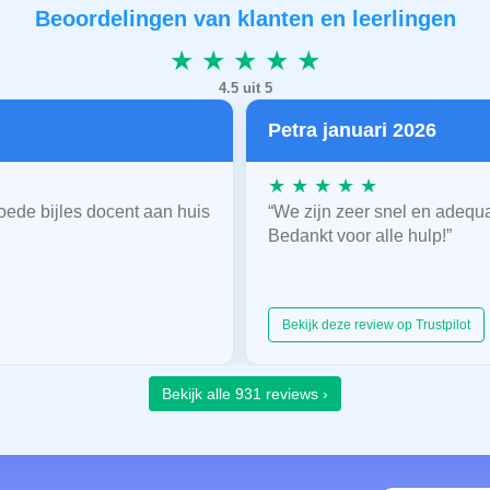
Beoordelingen van klanten en leerlingen
★ ★ ★ ★ ★
4.5 uit 5
Petra januari 2026
★ ★ ★ ★ ★
oede bijles docent aan huis
“We zijn zeer snel en adequ
Bedankt voor alle hulp!”
Bekijk deze review op Trustpilot
Bekijk alle 931 reviews ›