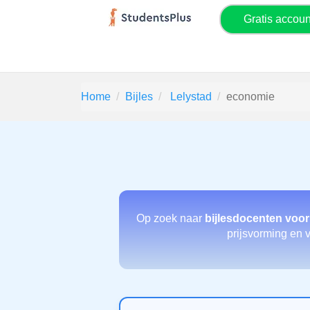
Gratis accou
Home
Bijles
Lelystad
economie
Op zoek naar
bijlesdocenten voo
prijsvorming en v