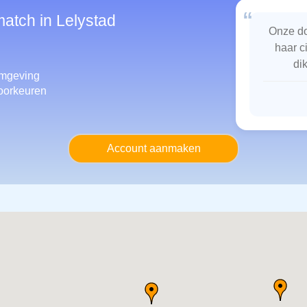
“
match in Lelystad
Onze do
haar c
di
mgeving
oorkeuren
Account aanmaken