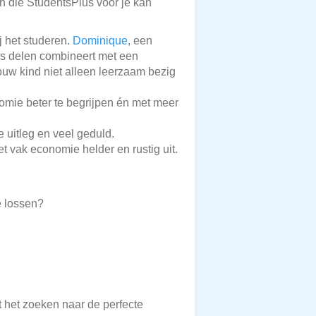
en die StudentsPlus voor je kan
j het studeren.
Dominique
, een
nis delen combineert met een
jouw kind niet alleen leerzaam bezig
mie beter te begrijpen én met meer
 uitleg en veel geduld.
 vak economie helder en rustig uit.
e lossen?
t het zoeken naar de perfecte