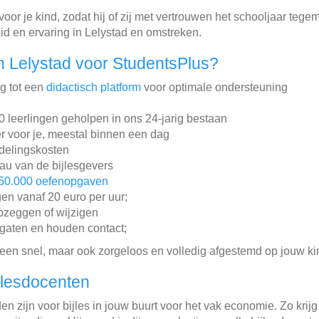
or je kind, zodat hij of zij met vertrouwen het schooljaar tege
id en ervaring in Lelystad en omstreken.
 Lelystad voor StudentsPlus?
ng tot een
didactisch platform
voor optimale ondersteuning
leerlingen geholpen in ons 24-jarig bestaan
r voor je, meestal binnen een dag
ddelingskosten
au van de bijlesgevers
50.000 oefenopgaven
gen vanaf 20 euro per uur;
pzeggen of wijzigen
gaten en houden contact;
lleen snel, maar ook zorgeloos en volledig afgestemd op jouw ki
jlesdocenten
n zijn voor bijles in jouw buurt voor het vak economie. Zo krijg