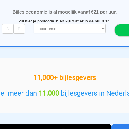
Bijles economie is al mogelijk vanaf €21 per uur.
Vul hier je postcode in en kijk wat er in de buurt zit:
S
e
l
e
c
t
e
e
11,000+ bijlesgevers
r
e
e
eel meer dan
11.000
bijlesgevers in Nederl
n
v
a
k
: