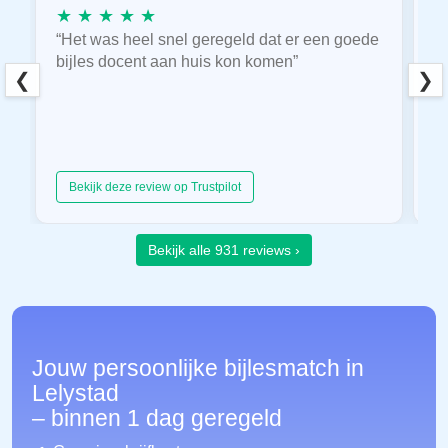
★ ★ ★ ★ ★
★
“Het was heel snel geregeld dat er een goede
“
bijles docent aan huis kon komen”
E
❮
❯
hu
Bekijk deze review op Trustpilot
Bekijk alle 931 reviews ›
Jouw persoonlijke bijlesmatch in
Lelystad
– binnen 1 dag geregeld