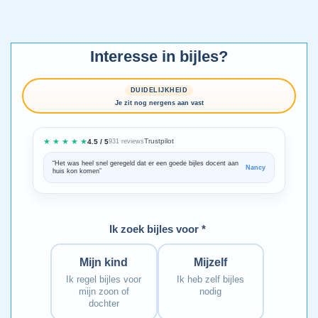
Interesse in bijles?
DUIDELIJKHEID
Je zit nog nergens aan vast
★ ★ ★ ★ ★
Trustpilot
4.5 / 5
931 reviews
“Het was heel snel geregeld dat er een goede bijles docent aan
“We zijn ze
Nancy
huis kon komen”
Bedankt voo
Ik zoek bijles voor *
Mijn kind
Mijzelf
Ik regel bijles voor
Ik heb zelf bijles
mijn zoon of
nodig
dochter