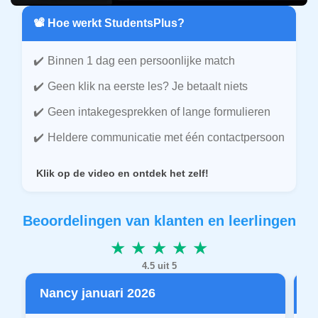
📽️ Hoe werkt StudentsPlus?
Binnen 1 dag een persoonlijke match
Geen klik na eerste les? Je betaalt niets
Geen intakegesprekken of lange formulieren
Heldere communicatie met één contactpersoon
Klik op de video en ontdek het zelf!
Beoordelingen van klanten en leerlingen
★ ★ ★ ★ ★
4.5 uit 5
Nancy januari 2026
P