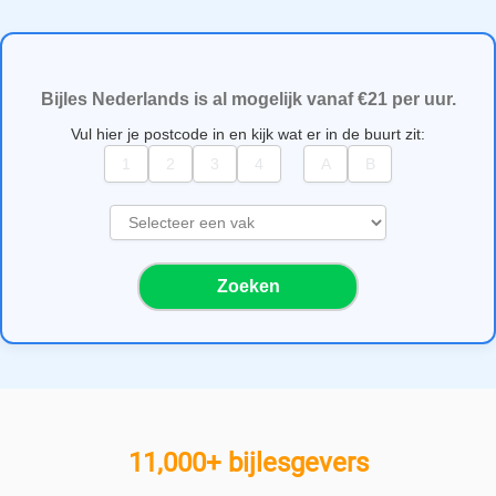
Bijles Nederlands is al mogelijk vanaf €21 per uur.
Vul hier je postcode in en kijk wat er in de buurt zit:
S
e
l
Zoeken
e
c
t
e
e
r
e
11,000+ bijlesgevers
e
n