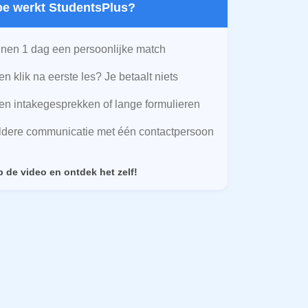
Hoe werkt StudentsPlus?
nen 1 dag een persoonlijke match
n klik na eerste les? Je betaalt niets
n intakegesprekken of lange formulieren
ldere communicatie met één contactpersoon
p de video en ontdek het zelf!