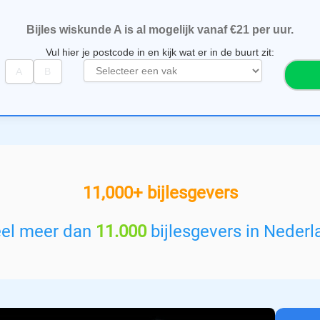
Bijles wiskunde A is al mogelijk vanaf €21 per uur.
Vul hier je postcode in en kijk wat er in de buurt zit:
S
e
l
e
c
t
e
e
11,000+ bijlesgevers
r
e
e
eel meer dan
11.000
bijlesgevers in Nederl
n
v
a
k
: