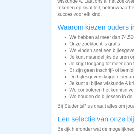
wiskunde A. Laat ons al het zoekwer
rekenen op kwaliteit, betrouwbaarhei
succes voor elk kind.
Waarom kiezen ouders in
We hebben al meer dan 74.500 
Onze zoektocht is gratis
We vinden snel een bijlesgeve
Je kunt maandelijks de uren o
Je krijgt toegang tot meer dan
Er zijn geen inschrijf- of bemi
De bijlesgevers krijgen toega
Je kunt al bijles wiskunde A kr
We controleren het kennisnive
We houden de bijlessen in de 
Bij StudentsPlus draait alles om jou
Een selectie van onze bi
Bekijk hieronder wat de mogelijkhede