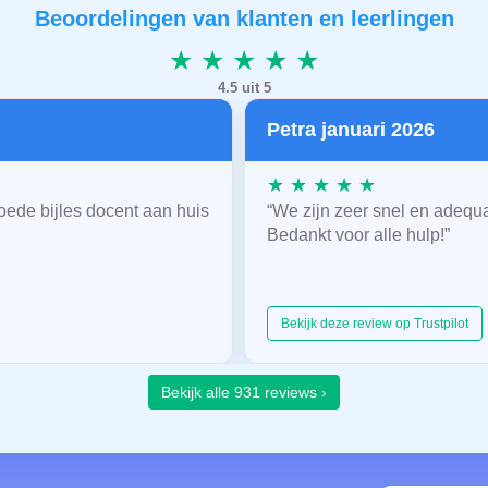
Beoordelingen van klanten en leerlingen
★ ★ ★ ★ ★
4.5 uit 5
Petra januari 2026
★ ★ ★ ★ ★
oede bijles docent aan huis
“We zijn zeer snel en adequ
Bedankt voor alle hulp!”
Bekijk deze review op Trustpilot
Bekijk alle 931 reviews ›