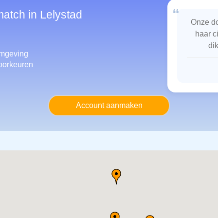
“
match in Lelystad
Onze do
haar c
di
mgeving
oorkeuren
Account aanmaken