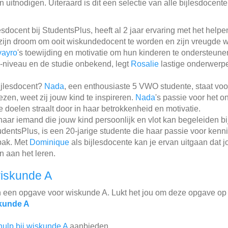
 uitnodigen. Uiteraard is dit een selectie van alle bijlesdocent
esdocent bij StudentsPlus, heeft al 2 jaar ervaring met het helpe
t zijn droom om ooit wiskundedocent te worden en zijn vreugde 
vayro
's toewijding en motivatie om hun kinderen te ondersteune
-niveau en de studie onbekend, legt
Rosalie
lastige onderwerpe
ijlesdocent?
Nada
, een enthousiaste 5 VWO studente, staat voor 
ezen, weet zij jouw kind te inspireren.
Nada
's passie voor het 
doelen straalt door in haar betrokkenheid en motivatie.
 naar iemand die jouw kind persoonlijk en vlot kan begeleiden bi
udentsPlus, is een 20-jarige studente die haar passie voor ken
pak. Met
Dominique
als bijlesdocente kan je ervan uitgaan dat 
n aan het leren.
iskunde A
n een opgave voor wiskunde A. Lukt het jou om deze opgave op 
kunde A
hulp bij wiskunde A
aanbieden