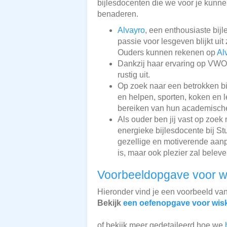
bijlesdocenten die we voor je kunnen
benaderen.
Alvayro
, een enthousiaste bijl
passie voor lesgeven blijkt ui
Ouders kunnen rekenen op
Al
Dankzij haar ervaring op VWO
rustig uit.
Op zoek naar een betrokken b
en helpen, sporten, koken en l
bereiken van hun academische 
Als ouder ben jij vast op zoek
energieke bijlesdocente bij St
gezellige en motiverende aan
is, maar ook plezier zal beleve
Voorbeeldopgave voor w
Hieronder vind je een voorbeeld va
Bekijk
een oefenopgave voor wis
of bekijk meer gedetaileerd hoe we