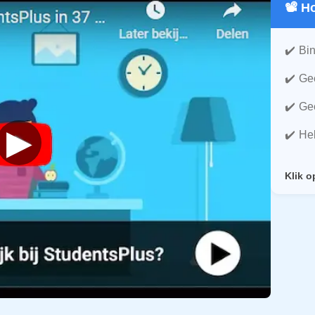
📽️ 
Bin
Gee
Gee
▶
He
Klik o