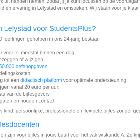
k uit handen nemen, zodat jij je kunt focussen op de vooruitgan
d en ervaring in Lelystad en omstreken. Wij staan voor je klaar
 Lelystad voor StudentsPlus?
leerlingen geholpen in ons 24-jarig bestaan
r voor je, meestal binnen een dag
pzeggen of wijzigen
50.000 oefenopgaven
ddelingskosten
ng tot een
didactisch platform
voor optimale ondersteuning
ijgen vanaf 20 euro per uur;
au van de bijlesgevers
gaten en houden contact;
w kind: persoonlijke, professionele en flexibele bijles zonder ge
jlesdocenten
n zijn voor bijles in jouw buurt voor het vak wiskunde A. Zo krij