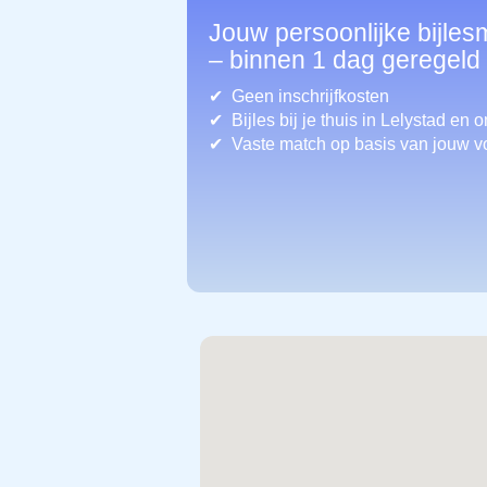
Jouw persoonlijke bijles
– binnen 1 dag geregeld
Geen inschrijfkosten
Bijles bij je thuis in Lelystad
en o
Vaste match op basis van jouw v