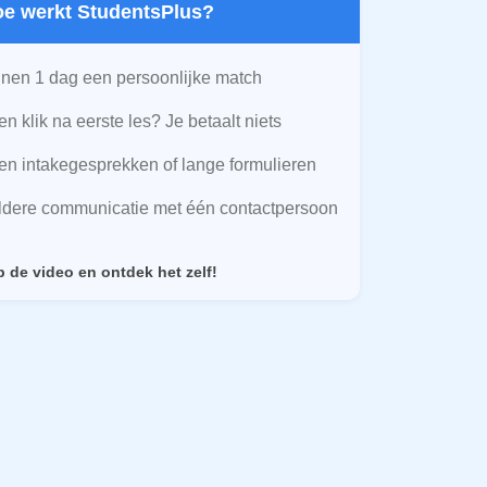
Hoe werkt StudentsPlus?
nen 1 dag een persoonlijke match
n klik na eerste les? Je betaalt niets
n intakegesprekken of lange formulieren
ldere communicatie met één contactpersoon
p de video en ontdek het zelf!