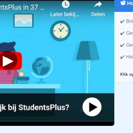
📽️ 
Bin
Gee
Gee
▶
He
Klik o