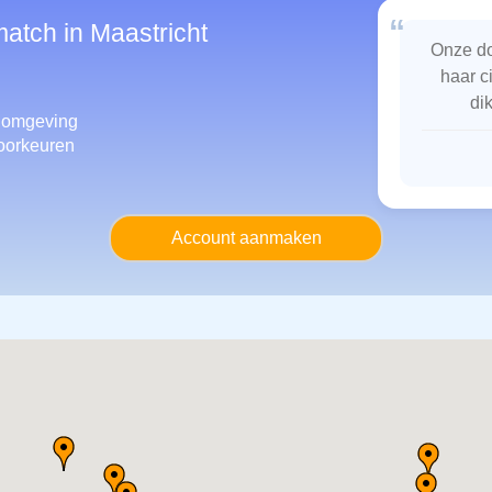
“
match in Maastricht
Onze do
haar c
di
 omgeving
oorkeuren
Account aanmaken