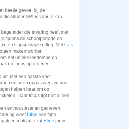
en beetje gevoel bij de
en die StudentsPlus voor je kan
begeleider die ervaring heeft met
ijn tijdens de schoolperiode en
ijke en stapsgewijze uitleg. Met
Lars
n fouten maken worden
t om het unieke leertempo en
pak en focus op groei en
d uit. Met een passie voor
 mini-mentor en oppas weet zij hoe
mogen helpen haar om op
kkelen. Haar focus ligt niet alleen
 een enthousiaste en gedreven
enadering weet
Eline
een fijne
npak en motivatie zal
Eline
jouw