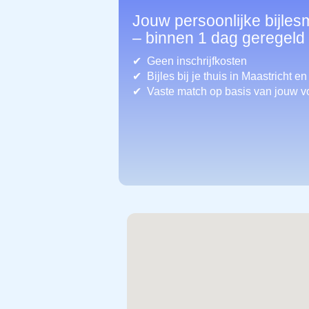
Jouw persoonlijke bijles
– binnen 1 dag geregeld
Geen inschrijfkosten
Bijles bij je thuis in Maastricht
en
Vaste match op basis van jouw v