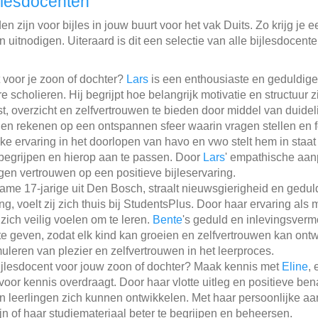
jlesdocenten
 zijn voor bijles in jouw buurt voor het vak Duits. Zo krijg je e
 uitnodigen. Uiteraard is dit een selectie van alle bijlesdocent
 voor je zoon of dochter?
Lars
is een enthousiaste en geduldige 
 scholieren. Hij begrijpt hoe belangrijk motivatie en structuur z
ust, overzicht en zelfvertrouwen te bieden door middel van duidel
ngen rekenen op een ontspannen sfeer waarin vragen stellen e
ke ervaring in het doorlopen van havo en vwo stelt hem in staa
 begrijpen en hierop aan te passen. Door
Lars
' empathische aan
gen vertrouwen op een positieve bijleservaring.
zame 17-jarige uit Den Bosch, straalt nieuwsgierigheid en gedul
g, voelt zij zich thuis bij StudentsPlus. Door haar ervaring als
 zich veilig voelen om te leren.
Bente
's geduld en inlevingsver
te geven, zodat elk kind kan groeien en zelfvertrouwen kan ontwi
muleren van plezier en zelfvertrouwen in het leerproces.
ijlesdocent voor jouw zoon of dochter? Maak kennis met
Eline
,
voor kennis overdraagt. Door haar vlotte uitleg en positieve b
n leerlingen zich kunnen ontwikkelen. Met haar persoonlijke aa
jn of haar studiemateriaal beter te begrijpen en beheersen.