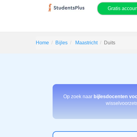
Gratis accou
Home
Bijles
Maastricht
Duits
Op zoek naar
bijlesdocenten voo
wisselvoorzets