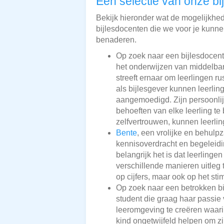
Een selectie van onze bi
Bekijk hieronder wat de mogelijkheden
bijlesdocenten die we voor je kunnen
benaderen.
Op zoek naar een bijlesdocent
het onderwijzen van middelbare
streeft ernaar om leerlingen r
als bijlesgever kunnen leerli
aangemoedigd. Zijn persoonlij
behoeften van elke leerling te
zelfvertrouwen, kunnen leerlin
Bente
, een vrolijke en behulp
kennisoverdracht en begeleidin
belangrijk het is dat leerlingen
verschillende manieren uitleg 
op cijfers, maar ook op het sti
Op zoek naar een betrokken b
student die graag haar passie 
leeromgeving te creëren waari
kind ongetwijfeld helpen om zi