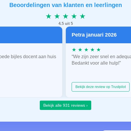
Beoordelingen van klanten en leerlingen
★ ★ ★ ★ ★
4.5 uit 5
Petra januari 2026
★ ★ ★ ★ ★
oede bijles docent aan huis
“We zijn zeer snel en adequ
Bedankt voor alle hulp!”
Bekijk deze review op Trustpilot
Bekijk alle 931 reviews ›