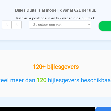
Bijles Duits is al mogelijk vanaf €21 per uur.
Vul hier je postcode in en kijk wat er in de buurt zit:
S
e
l
e
c
t
e
e
120+ bijlesgevers
r
e
e
teel meer dan
120
bijlesgevers beschikbaar
n
v
a
k
: