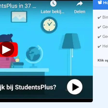
📽️ 
Bin
Gee
Gee
▶
He
Klik o