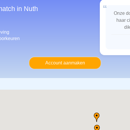
“
match in Nuth
Onze do
haar c
di
ving
oorkeuren
Account aanmaken