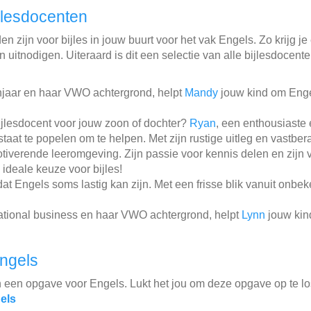
jlesdocenten
n zijn voor bijles in jouw buurt voor het vak Engels. Zo krijg je
 uitnodigen. Uiteraard is dit een selectie van alle bijlesdocent
njaar en haar VWO achtergrond, helpt
Mandy
jouw kind om Engel
jlesdocent voor jouw zoon of dochter?
Ryan
, een enthousiaste
at te popelen om te helpen. Met zijn rustige uitleg en vastbe
tiverende leeromgeving. Zijn passie voor kennis delen en zijn
deale keuze voor bijles!
at Engels soms lastig kan zijn. Met een frisse blik vanuit onbe
national business en haar VWO achtergrond, helpt
Lynn
jouw kin
ngels
n een opgave voor Engels. Lukt het jou om deze opgave op te l
els