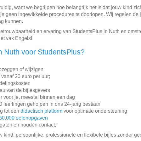
uldig, want we begrijpen hoe belangrijk het is dat jouw kind zi
f je geen ingewikkelde procedures te doorlopen. Wij regelen de 
lag kunnen.
, betrouwbaarheid en ervaring van StudentsPlus in Nuth en oms
het vak Engels!
n Nuth voor StudentsPlus?
pzeggen of wijzigen
n vanaf 20 euro per uur;
ddelingskosten
au van de bijlesgevers
r voor je, meestal binnen een dag
leerlingen geholpen in ons 24-jarig bestaan
ng tot een
didactisch platform
voor optimale ondersteuning
50.000 oefenopgaven
gaten en houden contact;
w kind: persoonlijke, professionele en flexibele bijles zonder ge