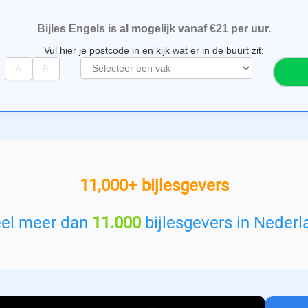
Bijles Engels is al mogelijk vanaf €21 per uur.
Vul hier je postcode in en kijk wat er in de buurt zit:
S
e
l
e
c
t
e
e
11,000+ bijlesgevers
r
e
e
eel meer dan
11.000
bijlesgevers in Nederl
n
v
a
k
: