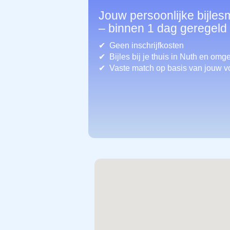
Jouw persoonlijke bijles
– binnen 1 dag geregeld
Geen inschrijfkosten
Bijles bij je thuis in Nuth
en omge
Vaste match op basis van jouw v