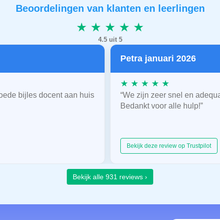
Beoordelingen van klanten en leerlingen
★ ★ ★ ★ ★
4.5 uit 5
Petra januari 2026
★ ★ ★ ★ ★
oede bijles docent aan huis
“We zijn zeer snel en adequ
Bedankt voor alle hulp!”
Bekijk deze review op Trustpilot
Bekijk alle 931 reviews ›