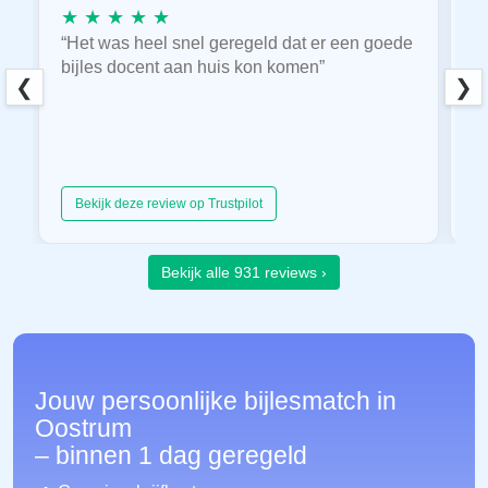
★ ★ ★ ★ ★
★
“Het was heel snel geregeld dat er een goede
“
bijles docent aan huis kon komen”
E
❮
❯
hu
Bekijk deze review op Trustpilot
Bekijk alle 931 reviews ›
Jouw persoonlijke bijlesmatch in
Oostrum
– binnen 1 dag geregeld