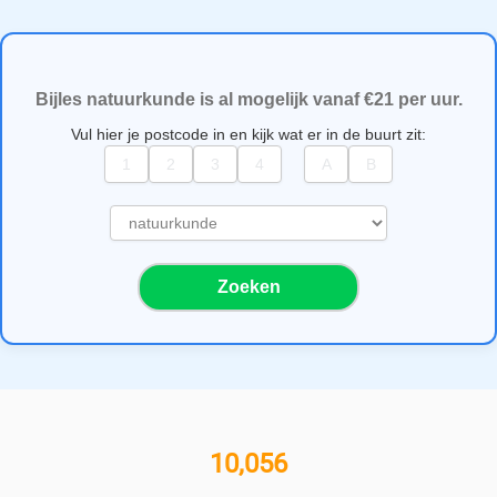
Bijles natuurkunde is al mogelijk vanaf €21 per uur.
Vul hier je postcode in en kijk wat er in de buurt zit:
S
e
l
Zoeken
e
c
t
e
e
r
e
11,000+ bijlesgevers
e
n