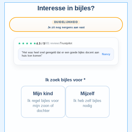
Interesse in bijles?
DUIDELIJKHEID
Je zit nog nergens aan vast
★ ★ ★ ★ ★
Trustpilot
4.5 / 5
931 reviews
“Het was heel snel geregeld dat er een goede bijles docent aan
“We zijn ze
Nancy
huis kon komen”
Bedankt voo
Ik zoek bijles voor *
Mijn kind
Mijzelf
Ik regel bijles voor
Ik heb zelf bijles
mijn zoon of
nodig
dochter