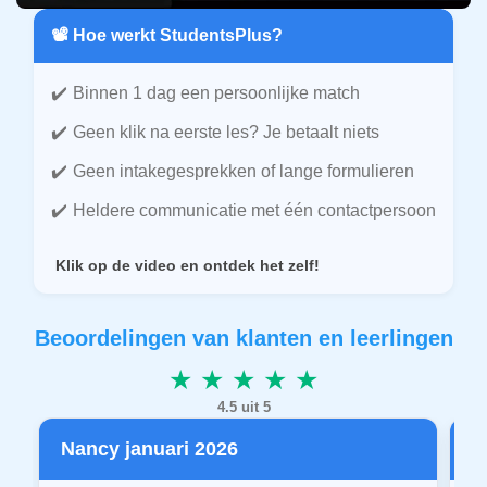
📽️ Hoe werkt StudentsPlus?
Binnen 1 dag een persoonlijke match
Geen klik na eerste les? Je betaalt niets
Geen intakegesprekken of lange formulieren
Heldere communicatie met één contactpersoon
Klik op de video en ontdek het zelf!
Beoordelingen van klanten en leerlingen
★ ★ ★ ★ ★
4.5 uit 5
Nancy januari 2026
P