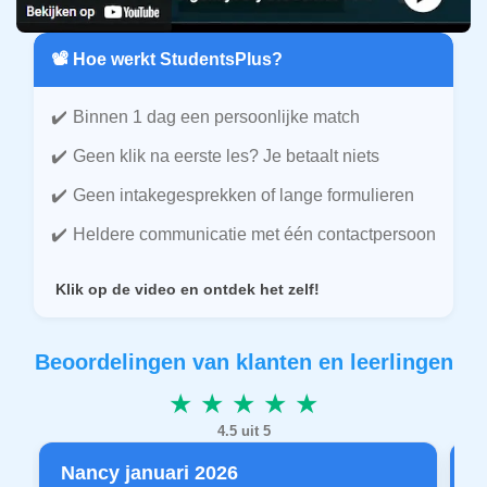
📽️ Hoe werkt StudentsPlus?
Binnen 1 dag een persoonlijke match
Geen klik na eerste les? Je betaalt niets
Geen intakegesprekken of lange formulieren
Heldere communicatie met één contactpersoon
Klik op de video en ontdek het zelf!
Beoordelingen van klanten en leerlingen
★ ★ ★ ★ ★
4.5 uit 5
Nancy januari 2026
P