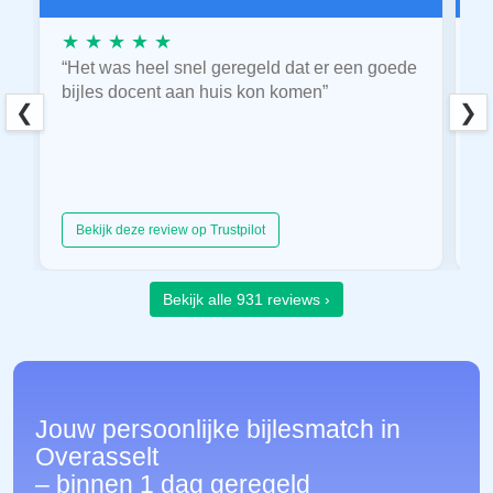
★ ★ ★ ★ ★
★
“Het was heel snel geregeld dat er een goede
“
bijles docent aan huis kon komen”
E
❮
❯
hu
Bekijk deze review op Trustpilot
Bekijk alle 931 reviews ›
Jouw persoonlijke bijlesmatch in
Overasselt
– binnen 1 dag geregeld