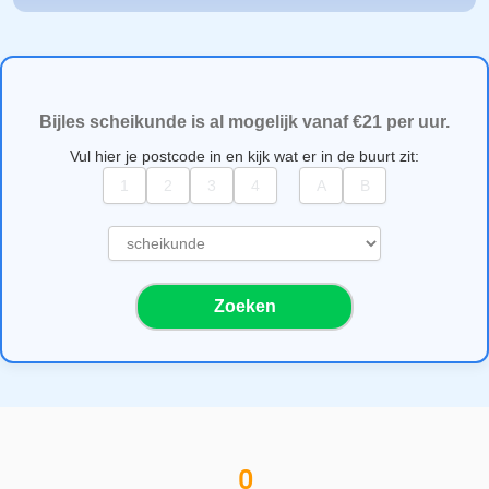
Bijles scheikunde is al mogelijk vanaf €21 per uur.
Vul hier je postcode in en kijk wat er in de buurt zit:
S
e
l
Zoeken
e
c
t
e
e
r
e
0
e