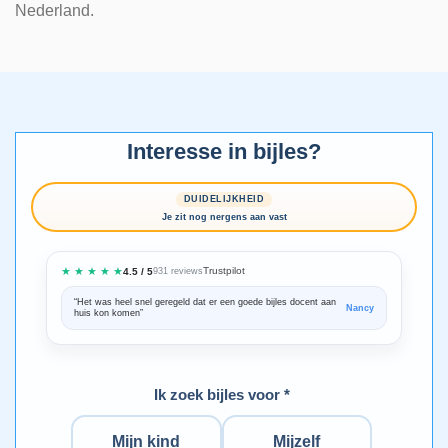
Nederland.
Interesse in bijles?
DUIDELIJKHEID
Je zit nog nergens aan vast
★ ★ ★ ★ ★
Trustpilot
4.5 / 5
931 reviews
“Het was heel snel geregeld dat er een goede bijles docent aan
“We zijn ze
Nancy
huis kon komen”
Bedankt voo
Ik zoek bijles voor *
Mijn kind
Mijzelf