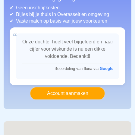
Geen inschrijfkosten
Bijles bij je thuis in Overasselt
en omgeving
Vaste match op basis van jouw voorkeuren
“
Onze dochter heeft veel bijgeleerd en haar
cijfer voor wiskunde is nu een dikke
voldoende. Bedankt!!
Beoordeling van Ilona via
Google
Account aanmaken