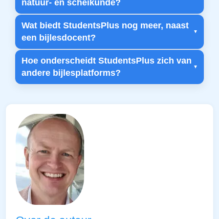
natuur- en scheikunde?
Wat biedt StudentsPlus nog meer, naast
een bijlesdocent?
Hoe onderscheidt StudentsPlus zich van
andere bijlesplatforms?