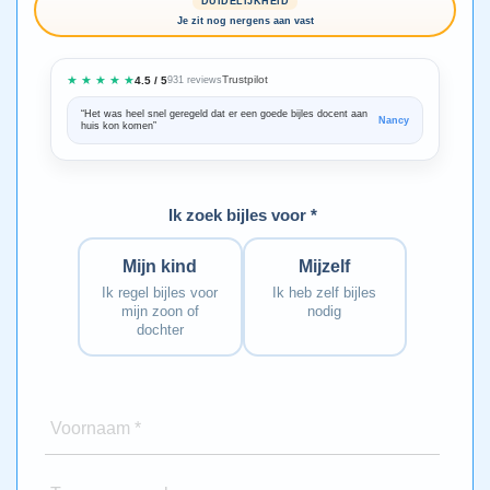
DUIDELIJKHEID
Je zit nog nergens aan vast
★ ★ ★ ★ ★
Trustpilot
4.5 / 5
931 reviews
“Het was heel snel geregeld dat er een goede bijles docent aan
“We zijn ze
Nancy
huis kon komen”
Bedankt voo
Ik zoek bijles voor *
Mijn kind
Mijzelf
Ik regel bijles voor
Ik heb zelf bijles
mijn zoon of
nodig
dochter
Voornaam *