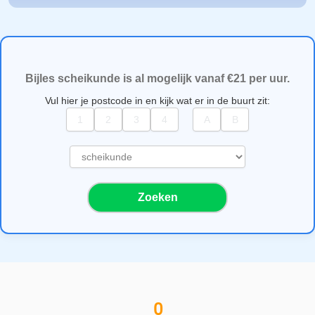
Bijles scheikunde is al mogelijk vanaf €21 per uur.
Vul hier je postcode in en kijk wat er in de buurt zit:
S
e
l
Zoeken
e
c
t
e
e
r
e
0
e