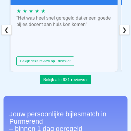
★ ★ ★ ★ ★
★
“Het was heel snel geregeld dat er een goede
“
bijles docent aan huis kon komen”
E
❮
❯
hu
Bekijk deze review op Trustpilot
Bekijk alle 931 reviews ›
Jouw persoonlijke bijlesmatch in
Purmerend
– binnen 1 dag geregeld