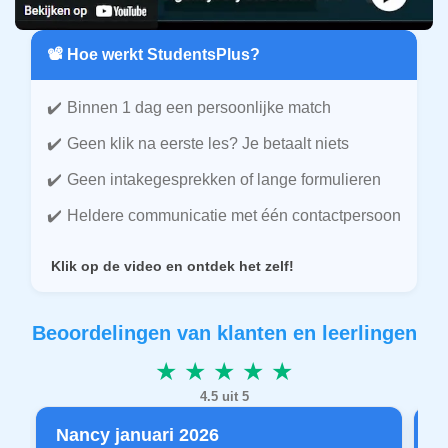
📽️ Hoe werkt StudentsPlus?
Binnen 1 dag een persoonlijke match
Geen klik na eerste les? Je betaalt niets
Geen intakegesprekken of lange formulieren
Heldere communicatie met één contactpersoon
Klik op de video en ontdek het zelf!
Beoordelingen van klanten en leerlingen
★ ★ ★ ★ ★
4.5 uit 5
Nancy januari 2026
P