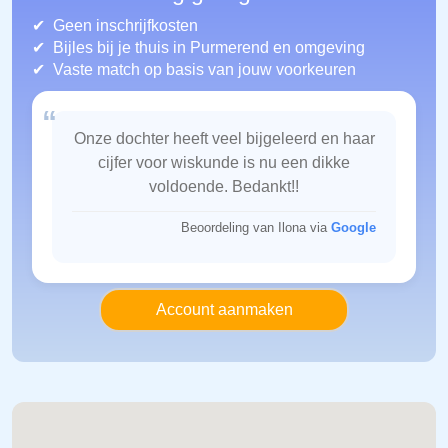
Geen inschrijfkosten
Bijles bij je thuis in Purmerend
en omgeving
Vaste match op basis van jouw voorkeuren
“
Onze dochter heeft veel bijgeleerd en haar
cijfer voor wiskunde is nu een dikke
voldoende. Bedankt!!
Beoordeling van Ilona via
Google
Account aanmaken