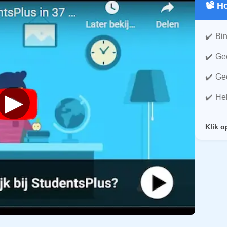
📽️ 
Bin
Gee
Gee
▶
He
Klik o