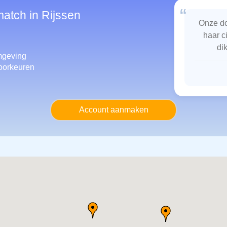
“
match in Rijssen
Onze do
haar c
di
geving
oorkeuren
Account aanmaken