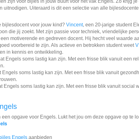
n zijn voor bijles in jouw buurt voor het vak Engels. Zo krijg je
 uitnodigen. Uiteraard is dit een selectie van alle bijlesdocent
 bijlesdocent voor jouw kind?
Vincent
, een 20-jarige student E
oon die jij zoekt. Met zijn passie voor techniek, vriendelijke per
een motiverende en gedreven docent. Hij hecht veel waarde aa
oed voorbereid te zijn. Als actieve en betrokken student weet
V
ren in kennis en ontwikkeling.
t Engels soms lastig kan zijn. Met een frisse blik vanuit een r
en.
 Engels soms lastig kan zijn. Met een frisse blik vanuit gezo
trouwen.
 Engels soms lastig kan zijn. Met een frisse blik vanuit social 
ngels
n een opgave voor Engels. Lukt het jou om deze opgave op te l
els
bijles Engels
aanbieden