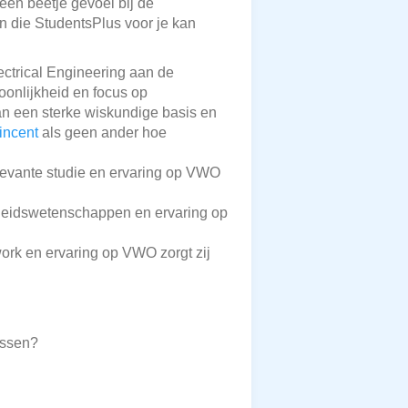
 een beetje gevoel bij de
en die StudentsPlus voor je kan
lectrical Engineering aan de
soonlijkheid en focus op
n een sterke wiskundige basis en
incent
als geen ander hoe
elevante studie en ervaring op VWO
ndheidswetenschappen en ervaring op
work en ervaring op VWO zorgt zij
ossen?