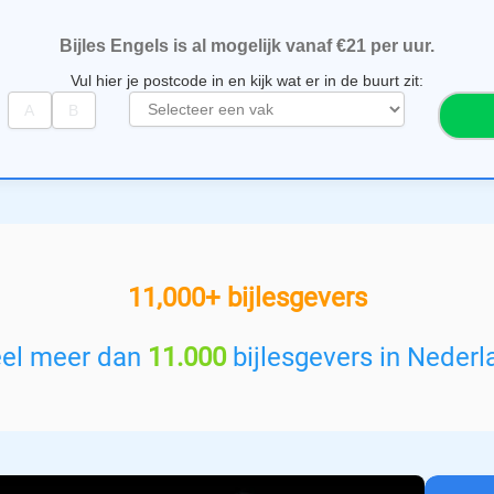
Bijles Engels is al mogelijk vanaf €21 per uur.
Vul hier je postcode in en kijk wat er in de buurt zit:
S
e
l
e
c
t
e
e
11,000+ bijlesgevers
r
e
e
eel meer dan
11.000
bijlesgevers in Nederl
n
v
a
k
: