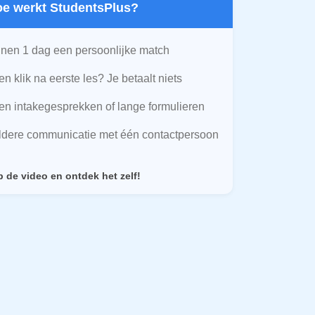
Hoe werkt StudentsPlus?
nen 1 dag een persoonlijke match
n klik na eerste les? Je betaalt niets
n intakegesprekken of lange formulieren
ldere communicatie met één contactpersoon
p de video en ontdek het zelf!