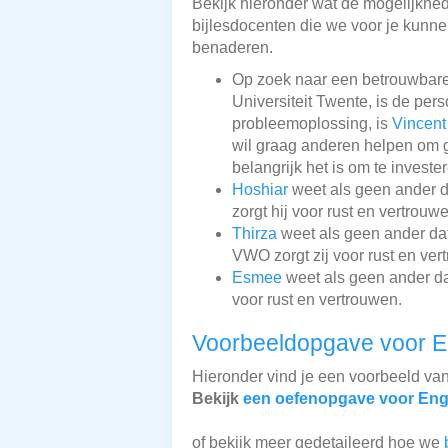
Bekijk hieronder wat de mogelijkhede
bijlesdocenten die we voor je kunnen
benaderen.
Op zoek naar een betrouwbare
Universiteit Twente, is de pers
probleemoplossing, is
Vincent
wil graag anderen helpen om g
belangrijk het is om te investe
Hoshiar
weet als geen ander da
zorgt hij voor rust en vertrouw
Thirza
weet als geen ander dat
VWO zorgt zij voor rust en ver
Esmee
weet als geen ander dat
voor rust en vertrouwen.
Voorbeeldopgave voor E
Hieronder vind je een voorbeeld va
Bekijk
een oefenopgave voor Eng
of bekijk meer gedetaileerd hoe we