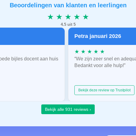
Beoordelingen van klanten en leerlingen
★ ★ ★ ★ ★
4.5 uit 5
Petra januari 2026
★ ★ ★ ★ ★
oede bijles docent aan huis
“We zijn zeer snel en adequ
Bedankt voor alle hulp!”
Bekijk deze review op Trustpilot
Bekijk alle 931 reviews ›