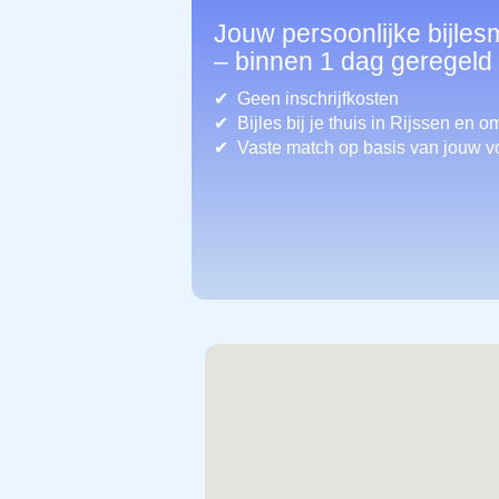
Jouw persoonlijke bijles
– binnen 1 dag geregeld
Geen inschrijfkosten
Bijles bij je thuis in Rijssen
en om
Vaste match op basis van jouw v