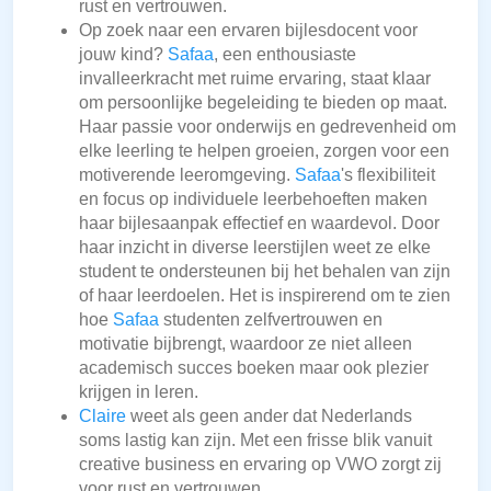
rust en vertrouwen.
Op zoek naar een ervaren bijlesdocent voor
jouw kind?
Safaa
, een enthousiaste
invalleerkracht met ruime ervaring, staat klaar
om persoonlijke begeleiding te bieden op maat.
Haar passie voor onderwijs en gedrevenheid om
elke leerling te helpen groeien, zorgen voor een
motiverende leeromgeving.
Safaa
's flexibiliteit
en focus op individuele leerbehoeften maken
haar bijlesaanpak effectief en waardevol. Door
haar inzicht in diverse leerstijlen weet ze elke
student te ondersteunen bij het behalen van zijn
of haar leerdoelen. Het is inspirerend om te zien
hoe
Safaa
studenten zelfvertrouwen en
motivatie bijbrengt, waardoor ze niet alleen
academisch succes boeken maar ook plezier
krijgen in leren.
Claire
weet als geen ander dat Nederlands
soms lastig kan zijn. Met een frisse blik vanuit
creative business en ervaring op VWO zorgt zij
voor rust en vertrouwen.