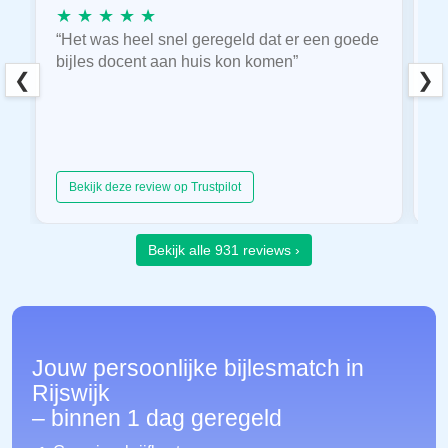
★ ★ ★ ★ ★
★
“Het was heel snel geregeld dat er een goede
“
bijles docent aan huis kon komen”
E
❮
❯
hu
Bekijk deze review op Trustpilot
Bekijk alle 931 reviews ›
Jouw persoonlijke bijlesmatch in
Rijswijk
– binnen 1 dag geregeld