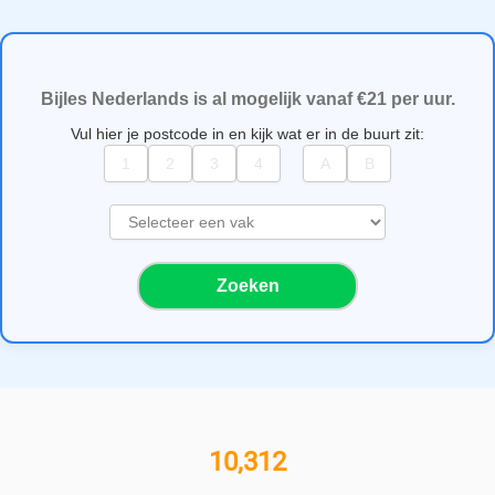
Bijles Nederlands is al mogelijk vanaf €21 per uur.
Vul hier je postcode in en kijk wat er in de buurt zit:
S
e
l
Zoeken
e
c
t
e
e
r
e
11,000+ bijlesgevers
e
n