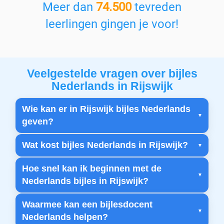
Meer dan
74.500
tevreden
leerlingen gingen je voor!
Veelgestelde vragen over bijles
Nederlands in Rijswijk
Wie kan er in Rijswijk bijles Nederlands
geven?
Wat kost bijles Nederlands in Rijswijk?
Hoe snel kan ik beginnen met de
Nederlands bijles in Rijswijk?
Waarmee kan een bijlesdocent
Nederlands helpen?