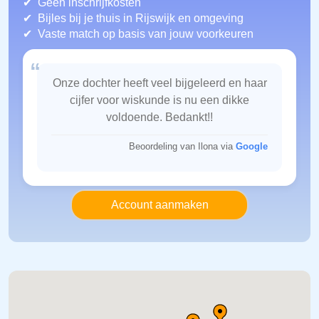
Geen inschrijfkosten
Bijles bij je thuis in Rijswijk
en omgeving
Vaste match op basis van jouw voorkeuren
“
Onze dochter heeft veel bijgeleerd en haar
cijfer voor wiskunde is nu een dikke
voldoende. Bedankt!!
Beoordeling van Ilona via
Google
Account aanmaken