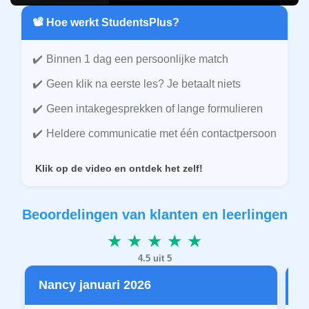
📽️ Hoe werkt StudentsPlus?
Binnen 1 dag een persoonlijke match
Geen klik na eerste les? Je betaalt niets
Geen intakegesprekken of lange formulieren
Heldere communicatie met één contactpersoon
Klik op de video en ontdek het zelf!
Beoordelingen van klanten en leerlingen
★ ★ ★ ★ ★
4.5 uit 5
Nancy januari 2026
P