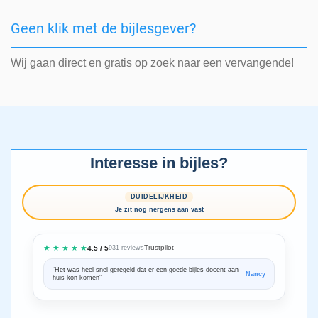
Geen klik met de bijlesgever?
Wij gaan direct en gratis op zoek naar een vervangende!
Interesse in bijles?
DUIDELIJKHEID
Je zit nog nergens aan vast
★ ★ ★ ★ ★
Trustpilot
4.5 / 5
931 reviews
“Het was heel snel geregeld dat er een goede bijles docent aan
“We zijn ze
Nancy
huis kon komen”
Bedankt voo