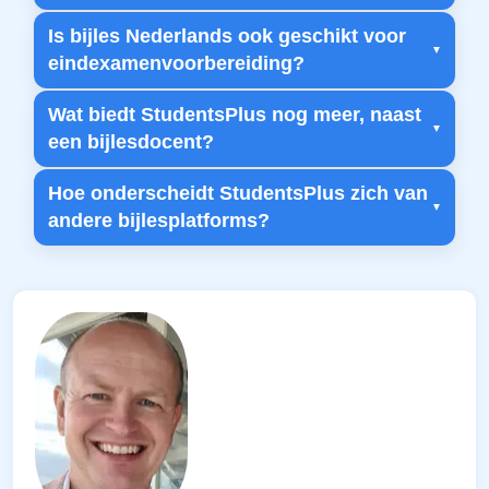
Is bijles Nederlands ook geschikt voor
eindexamenvoorbereiding?
Wat biedt StudentsPlus nog meer, naast
een bijlesdocent?
Hoe onderscheidt StudentsPlus zich van
andere bijlesplatforms?