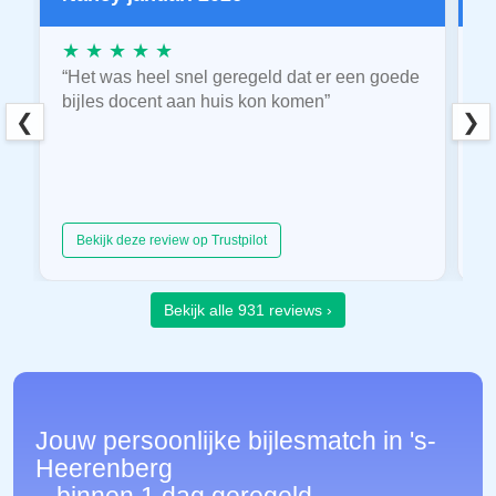
★ ★ ★ ★ ★
★
“Het was heel snel geregeld dat er een goede
“
bijles docent aan huis kon komen”
E
❮
❯
hu
Bekijk deze review op Trustpilot
Bekijk alle 931 reviews ›
Jouw persoonlijke bijlesmatch in 's-
Heerenberg