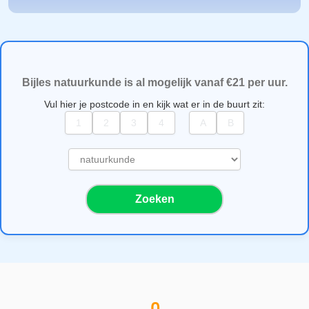
Bijles natuurkunde is al mogelijk vanaf €21 per uur.
Vul hier je postcode in en kijk wat er in de buurt zit:
S
e
l
Zoeken
e
c
t
e
e
r
e
e