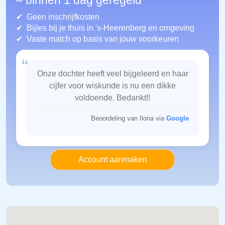
– binnen 1 dag geregeld
Geen inschrijfkosten
Bijles bij je thuis in 's-Heerenberg
en omgeving
Vaste match op basis van jouw voorkeuren
“
Onze dochter heeft veel bijgeleerd en haar
cijfer voor wiskunde is nu een dikke
voldoende. Bedankt!!
Beoordeling van Ilona via
Google
Account aanmaken