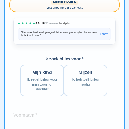
DUIDELIJKHEID
Je zit nog nergens aan vast
★ ★ ★ ★ ★
Trustpilot
4.5 / 5
931 reviews
“Het was heel snel geregeld dat er een goede bijles docent aan
“We zijn ze
Nancy
huis kon komen”
Bedankt voo
Ik zoek bijles voor *
Mijn kind
Mijzelf
Ik regel bijles voor
Ik heb zelf bijles
mijn zoon of
nodig
dochter
Voornaam *