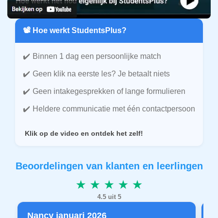
📽️ Hoe werkt StudentsPlus?
Binnen 1 dag een persoonlijke match
Geen klik na eerste les? Je betaalt niets
Geen intakegesprekken of lange formulieren
Heldere communicatie met één contactpersoon
Klik op de video en ontdek het zelf!
Beoordelingen van klanten en leerlingen
★ ★ ★ ★ ★
4.5 uit 5
Nancy januari 2026
P