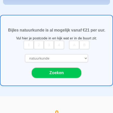
Bijles natuurkunde is al mogelijk vanaf €21 per uur.
Vul hier je postcode in en kijk wat er in de buurt zit:
S
e
l
Zoeken
e
c
t
e
e
r
e
e