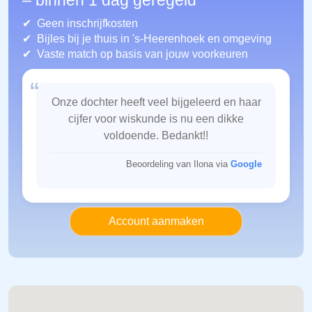
– binnen 1 dag geregeld
Geen inschrijfkosten
Bijles bij je thuis in 's-Heerenhoek
en omgeving
Vaste match op basis van jouw voorkeuren
“
Onze dochter heeft veel bijgeleerd en haar
cijfer voor wiskunde is nu een dikke
voldoende. Bedankt!!
Beoordeling van Ilona via
Google
Account aanmaken