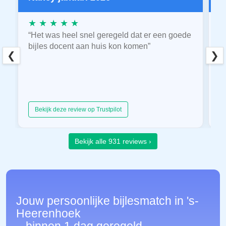
★ ★ ★ ★ ★
★
“Het was heel snel geregeld dat er een goede
“
bijles docent aan huis kon komen”
E
❮
❯
hu
Bekijk deze review op Trustpilot
Bekijk alle 931 reviews ›
Jouw persoonlijke bijlesmatch in 's-
Heerenhoek