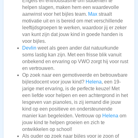
Engels en enthousiasme om studenten te
helpen slagen, maken hem een waardevolle
aanwinst voor het bijles team.
Max
straalt
motivatie uit en is bereid om met verschillende
leeftijdsgroepen te werken, waardoor jij er zeker
van kunt zijn dat jouw kind in goede handen is
voor bijles.
Devlin
weet als geen ander dat natuurkunde
soms lastig kan zijn. Met een frisse blik vanuit
onbekend en ervaring op VWO zorgt hij voor rust
en vertrouwen.
Op zoek naar een gemotiveerde en betrouwbare
bijlesdocent voor jouw kind?
Helena
, een 19-
jarige met ervaring, is de perfecte keuze! Met
een liefde voor helpen en een achtergrond in het
lesgeven van pianoles, is zij iemand die jouw
kind op een positieve en ondersteunende
manier kan begeleiden. Vertrouw op
Helena
om
jouw kind te helpen groeien en zich te
ontwikkelen op school!
Als ouder op zoek naar bijles voor je zoon of