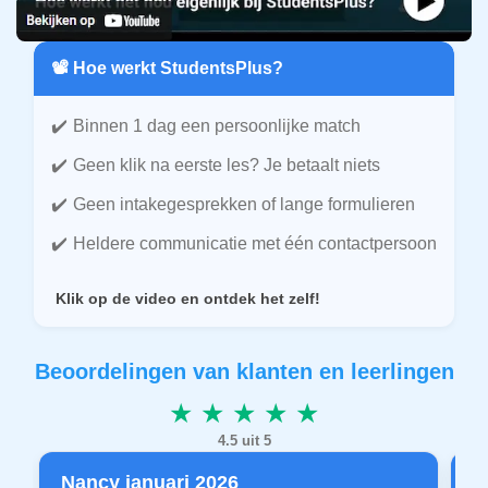
📽️ Hoe werkt StudentsPlus?
Binnen 1 dag een persoonlijke match
Geen klik na eerste les? Je betaalt niets
Geen intakegesprekken of lange formulieren
Heldere communicatie met één contactpersoon
Klik op de video en ontdek het zelf!
Beoordelingen van klanten en leerlingen
★ ★ ★ ★ ★
4.5 uit 5
Nancy januari 2026
P