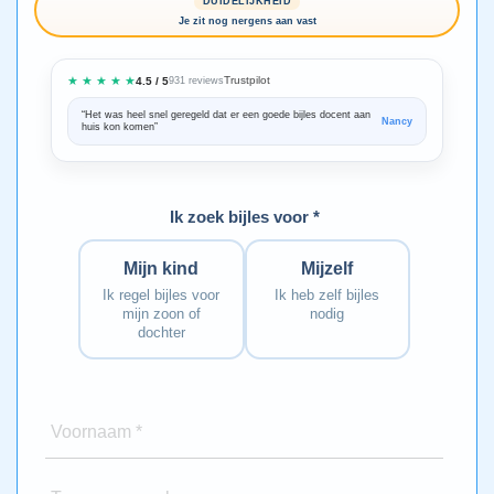
DUIDELIJKHEID
Je zit nog nergens aan vast
★ ★ ★ ★ ★
Trustpilot
4.5 / 5
931 reviews
“Het was heel snel geregeld dat er een goede bijles docent aan
“We zijn ze
Nancy
huis kon komen”
Bedankt voo
Ik zoek bijles voor *
Mijn kind
Mijzelf
Ik regel bijles voor
Ik heb zelf bijles
mijn zoon of
nodig
dochter
Voornaam *