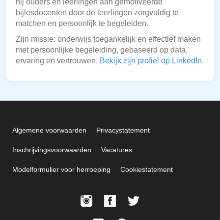
hij ouders en leerlingen aan gemotiveerde
bijlesdocenten door de leerlingen zorgvuldig te
matchen en persoonlijk te begeleiden.
Zijn missie: onderwijs toegankelijk en effectief maken
met persoonlijke begeleiding, gebaseerd op data,
ervaring en vertrouwen.
Bekijk zijn profiel op LinkedIn
.
Algemene voorwaarden
Privacystatement
Inschrijvingsvoorwaarden
Vacatures
Modelformulier voor herroeping
Cookiestatement