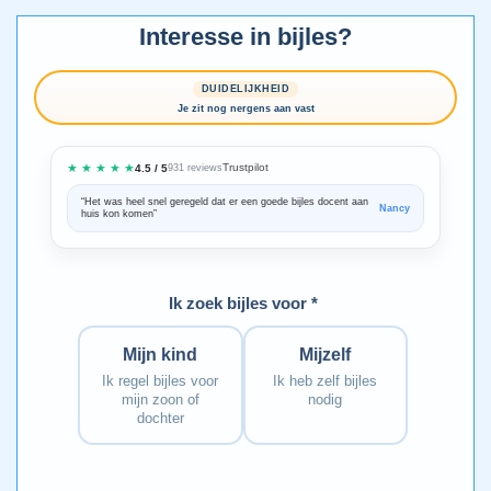
Interesse in bijles?
DUIDELIJKHEID
Je zit nog nergens aan vast
★ ★ ★ ★ ★
Trustpilot
4.5 / 5
931 reviews
“Het was heel snel geregeld dat er een goede bijles docent aan
“We zijn ze
Nancy
huis kon komen”
Bedankt voo
Ik zoek bijles voor *
Mijn kind
Mijzelf
Ik regel bijles voor
Ik heb zelf bijles
mijn zoon of
nodig
dochter