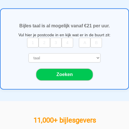
Bijles taal is al mogelijk vanaf €21 per uur.
Vul hier je postcode in en kijk wat er in de buurt zit:
S
e
l
Zoeken
e
c
t
e
e
r
e
11,000+ bijlesgevers
e
n