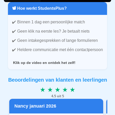
📽️ Hoe werkt StudentsPlus?
Binnen 1 dag een persoonlijke match
Geen klik na eerste les? Je betaalt niets
Geen intakegesprekken of lange formulieren
Heldere communicatie met één contactpersoon
Klik op de video en ontdek het zelf!
Beoordelingen van klanten en leerlingen
★ ★ ★ ★ ★
4.5 uit 5
Nancy januari 2026
P