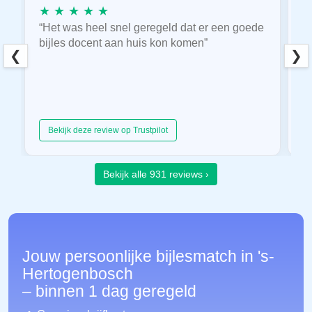
★ ★ ★ ★ ★
★
“Het was heel snel geregeld dat er een goede
“
bijles docent aan huis kon komen”
E
❮
❯
hu
Bekijk deze review op Trustpilot
Bekijk alle 931 reviews ›
Jouw persoonlijke bijlesmatch in 's-
Hertogenbosch
– binnen 1 dag geregeld