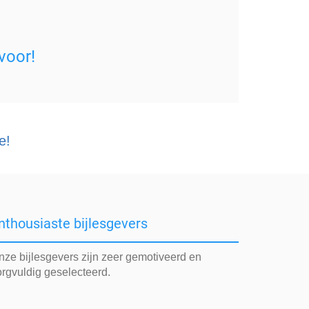
voor!
e!
nthousiaste bijlesgevers
nze bijlesgevers zijn zeer gemotiveerd en
orgvuldig geselecteerd.