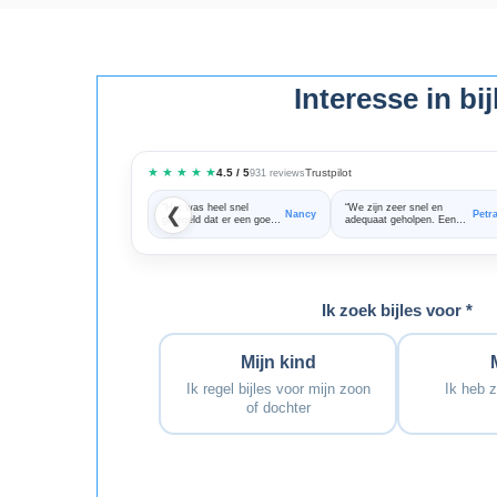
Interesse in bi
★ ★ ★ ★ ★
Trustpilot
4.5 / 5
931 reviews
“Het was heel snel
“We zijn zeer snel en
❮
Nancy
Petr
geregeld dat er een goede
adequaat geholpen. Een
bijles docent aan huis kon
fijne samenwerking!
komen”
Bedankt voor alle hulp!”
Ik zoek bijles voor *
Mijn kind
Ik regel bijles voor mijn zoon
Ik heb z
of dochter