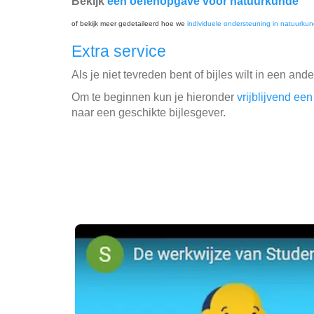
Bekijk
een oefenopgave voor natuurkunde
of bekijk meer gedetaileerd hoe we
individuele ondersteuning in natuurku
Extra service
Als je niet tevreden bent of bijles wilt in een and
Om te beginnen kun je hieronder
vrijblijvend e
naar een geschikte bijlesgever.