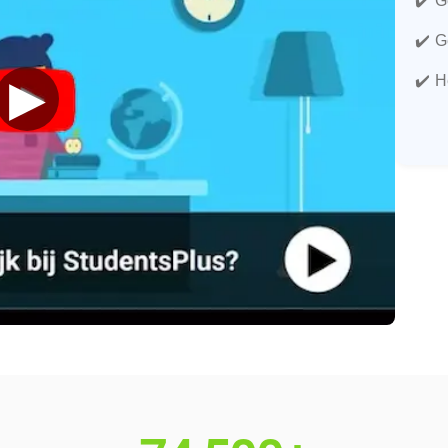
G
G
▶
H