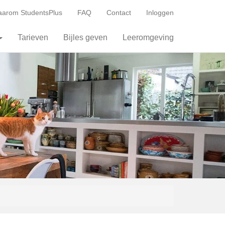
arom StudentsPlus
FAQ
Contact
Inloggen
Tarieven
Bijles geven
Leeromgeving