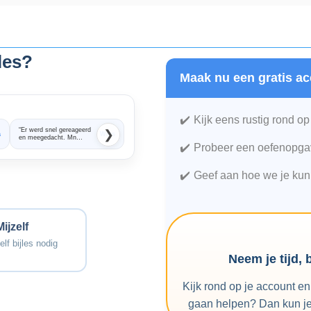
jles?
Maak nu een gratis ac
Kijk eens rustig rond op
“Er werd snel gereageerd
“Super snel en
❯
a
Wies
Sabine
en meegedacht. Mn
professioneel geholpen.
dochter is heel goed opweg
Twee dagen later stond
Probeer een oefenopgav
geholpen met haar
er al iemand op de stoep
Wiskunde. Ze haalde
om mijn dochter bijles te
meteen een goed cijfer.
geven. De match op
Geef aan hoe we je kun
Dus er is snel resultaat.”
wiskunde bleek er niet
helemaal. Dus we
zochten verder. Maar ook
de afhandeling daarvan
was zeer prettig en
professioneel.”
Mijzelf
elf bijles nodig
Neem je tijd, 
Kijk rond op je account e
gaan helpen? Dan kun je 