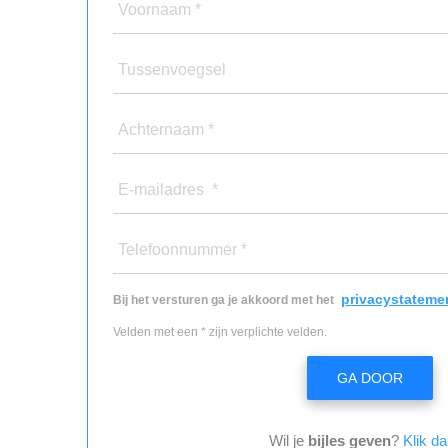
Voornaam *
Tussenvoegsel
Achternaam *
E-mailadres *
Telefoonnummer *
privacystateme
Bij het versturen ga je akkoord met het
Velden met een * zijn verplichte velden.
GA DOOR
Wil je
bijles geven
?
Klik da