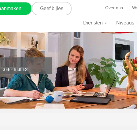
Over ons
Wa
 aanmaken
Geef bijles
Diensten
Niveaus
GEEF BIJLES