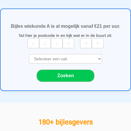
Bijles wiskunde A is al mogelijk vanaf €21 per uur.
Vul hier je postcode in en kijk wat er in de buurt zit:
S
e
l
Zoeken
e
c
t
e
e
r
e
180+ bijlesgevers
e
n