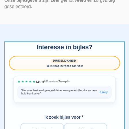
Onze bijlesgevers zijn zeer gemotiveerd en zorgvuldig
geselecteerd.
Interesse in bijles?
DUIDELIJKHEID
Je zit nog nergens aan vast
★ ★ ★ ★ ★
Trustpilot
4.5 / 5
931 reviews
“Het was heel snel geregeld dat er een goede bijles docent aan
“We zijn ze
Nancy
huis kon komen”
Bedankt voo
Ik zoek bijles voor *