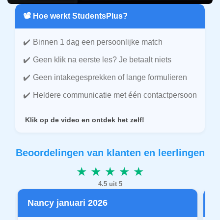
📽️ Hoe werkt StudentsPlus?
Binnen 1 dag een persoonlijke match
Geen klik na eerste les? Je betaalt niets
Geen intakegesprekken of lange formulieren
Heldere communicatie met één contactpersoon
Klik op de video en ontdek het zelf!
Beoordelingen van klanten en leerlingen
★ ★ ★ ★ ★
4.5 uit 5
Nancy januari 2026
P