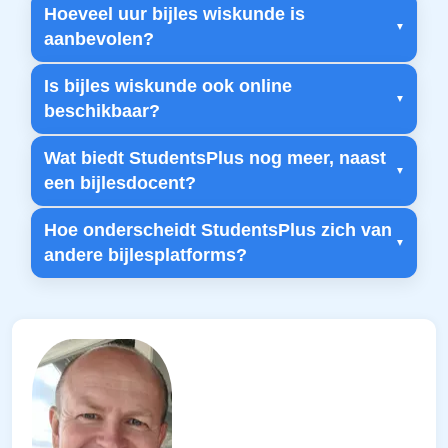
Hoeveel uur bijles wiskunde is
aanbevolen?
Is bijles wiskunde ook online
beschikbaar?
Wat biedt StudentsPlus nog meer, naast
een bijlesdocent?
Hoe onderscheidt StudentsPlus zich van
andere bijlesplatforms?