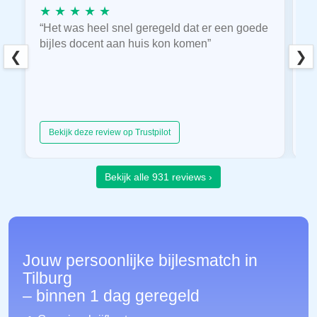
★ ★ ★ ★ ★
★
“Het was heel snel geregeld dat er een goede
“
bijles docent aan huis kon komen”
E
❮
❯
hu
Bekijk deze review op Trustpilot
Bekijk alle 931 reviews ›
Jouw persoonlijke bijlesmatch in
Tilburg
– binnen 1 dag geregeld