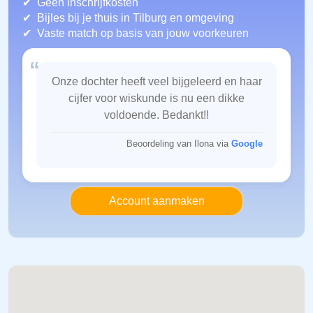
Geen inschrijfkosten
Bijles bij je thuis in Tilburg
en omgeving
Vaste match op basis van jouw voorkeuren
“
Onze dochter heeft veel bijgeleerd en haar
cijfer voor wiskunde is nu een dikke
voldoende. Bedankt!!
Beoordeling van Ilona via
Google
Account aanmaken