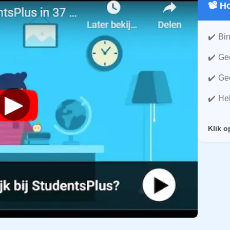
📽️ 
Bin
Gee
Gee
▶
He
Klik o