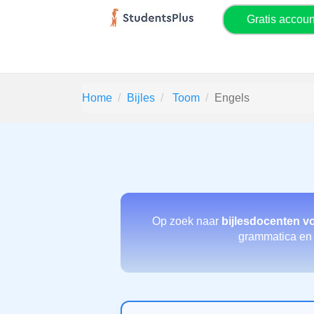
Gratis accou
Home
Bijles
Toom
Engels
Op zoek naar
bijlesdocenten v
grammatica en s