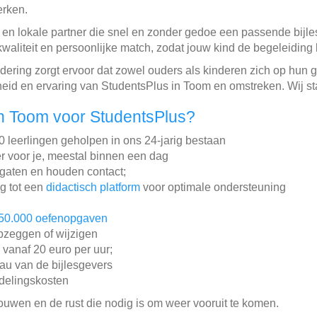
erken.
n en lokale partner die snel en zonder gedoe een passende bijle
waliteit en persoonlijke match, zodat jouw kind de begeleiding kr
dering zorgt ervoor dat zowel ouders als kinderen zich op hun 
id en ervaring van StudentsPlus in Toom en omstreken. Wij sta
n Toom voor StudentsPlus?
leerlingen geholpen in ons 24-jarig bestaan
r voor je, meestal binnen een dag
gaten en houden contact;
ng tot een
didactisch platform
voor optimale ondersteuning
50.000 oefenopgaven
pzeggen of wijzigen
n vanaf 20 euro per uur;
au van de bijlesgevers
ddelingskosten
rouwen en de rust die nodig is om weer vooruit te komen.