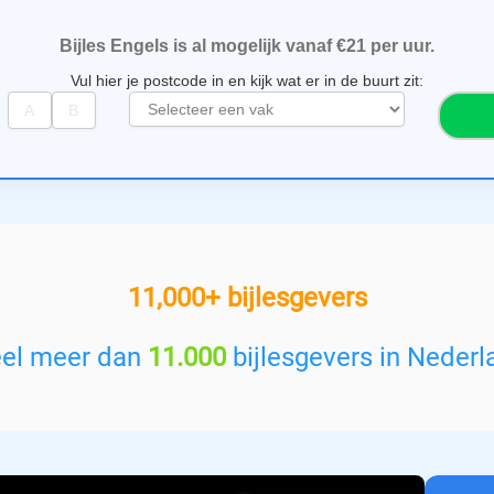
Bijles Engels is al mogelijk vanaf €21 per uur.
Vul hier je postcode in en kijk wat er in de buurt zit:
S
e
l
e
c
t
e
e
11,000+ bijlesgevers
r
e
e
eel meer dan
11.000
bijlesgevers in Nederl
n
v
a
k
: