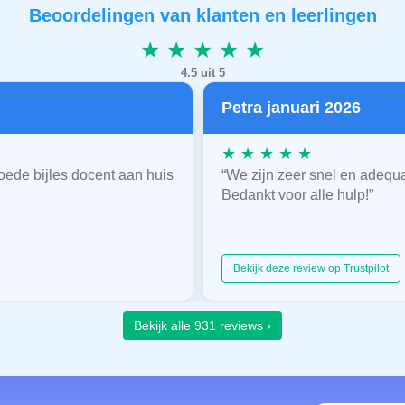
Beoordelingen van klanten en leerlingen
★ ★ ★ ★ ★
4.5 uit 5
Petra januari 2026
★ ★ ★ ★ ★
oede bijles docent aan huis
“We zijn zeer snel en adequ
Bedankt voor alle hulp!”
Bekijk deze review op Trustpilot
Bekijk alle 931 reviews ›