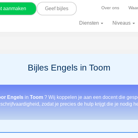
Over ons
Waar
nt aanmaken
Geef bijles
Diensten
Niveaus
Bijles Engels in Toom
oor Engels
in
Toom
? Wij koppelen je aan een docent die gespe
chrijfvaardigheid, zodat je precies de hulp krijgt die je nodig h