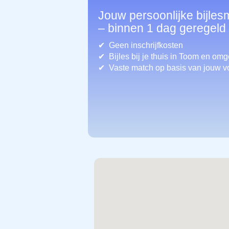
Jouw persoonlijke bijles
– binnen 1 dag geregeld
Geen inschrijfkosten
Bijles bij je thuis in Toom
en omg
Vaste match op basis van jouw v