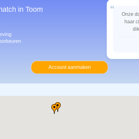
“
match in Toom
Onze do
haar c
di
eving
oorkeuren
Account aanmaken