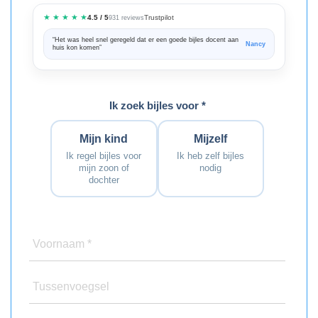
★ ★ ★ ★ ★
Trustpilot
4.5 / 5
931 reviews
“Het was heel snel geregeld dat er een goede bijles docent aan
“We zijn ze
Nancy
huis kon komen”
Bedankt voo
Ik zoek bijles voor *
Mijn kind
Mijzelf
Ik regel bijles voor
Ik heb zelf bijles
mijn zoon of
nodig
dochter
Voornaam *
Tussenvoegsel