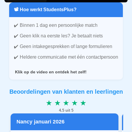
📽️ Hoe werkt StudentsPlus?
Binnen 1 dag een persoonlijke match
Geen klik na eerste les? Je betaalt niets
Geen intakegesprekken of lange formulieren
Heldere communicatie met één contactpersoon
Klik op de video en ontdek het zelf!
Beoordelingen van klanten en leerlingen
★ ★ ★ ★ ★
4.5 uit 5
Nancy januari 2026
P