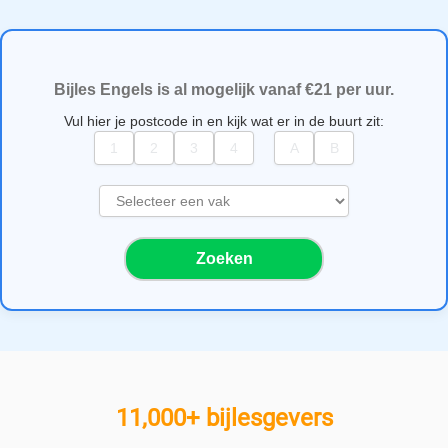
Bijles Engels is al mogelijk vanaf €21 per uur.
Vul hier je postcode in en kijk wat er in de buurt zit:
S
e
l
Zoeken
e
c
t
e
e
r
e
11,000+ bijlesgevers
e
n