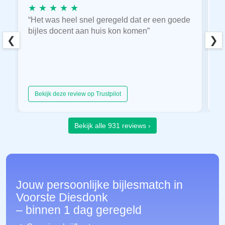
★ ★ ★ ★ ★
★
“Het was heel snel geregeld dat er een goede
“
bijles docent aan huis kon komen”
E
❮
❯
hu
Bekijk deze review op Trustpilot
Bekijk alle 931 reviews ›
Jouw persoonlijke bijlesmatch in
Voorste Diesdonk
– binnen 1 dag geregeld