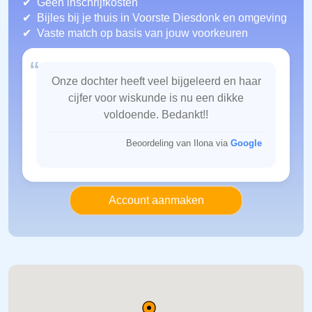
Geen inschrijfkosten
Bijles bij je thuis in Voorste Diesdonk
en omgeving
Vaste match op basis van jouw voorkeuren
“
Onze dochter heeft veel bijgeleerd en haar
cijfer voor wiskunde is nu een dikke
voldoende. Bedankt!!
Beoordeling van Ilona via
Google
Account aanmaken