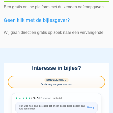
Een gratis online platform met duizenden oefenopgaven.
Geen klik met de bijlesgever?
Wij gaan direct en gratis op zoek naar een vervangende!
Interesse in bijles?
DUIDELIJKHEID
Je zit nog nergens aan vast
★ ★ ★ ★ ★
Trustpilot
4.5 / 5
931 reviews
“Het was heel snel geregeld dat er een goede bijles docent aan
“We zijn ze
Nancy
huis kon komen”
Bedankt voo