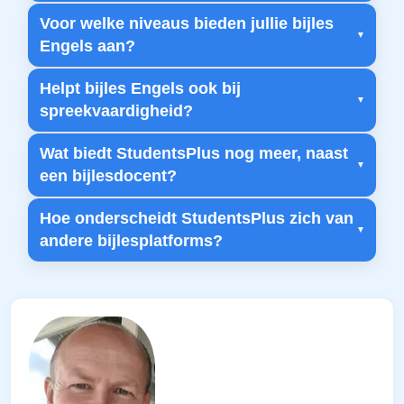
Voor welke niveaus bieden jullie bijles
Engels aan?
Helpt bijles Engels ook bij
spreekvaardigheid?
Wat biedt StudentsPlus nog meer, naast
een bijlesdocent?
Hoe onderscheidt StudentsPlus zich van
andere bijlesplatforms?