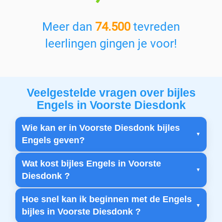
Meer dan
74.500
tevreden
leerlingen gingen je voor!
Veelgestelde vragen over bijles
Engels in Voorste Diesdonk
Wie kan er in Voorste Diesdonk bijles
Engels geven?
Wat kost bijles Engels in Voorste
Diesdonk ?
Hoe snel kan ik beginnen met de Engels
bijles in Voorste Diesdonk ?