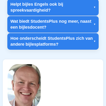
Helpt bijles Engels ook bij
spreekvaardigheid?
Wat biedt StudentsPlus nog meer, naast
een bijlesdocent?
Hoe onderscheidt StudentsPlus zich van
andere bijlesplatforms?