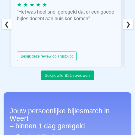
★ ★ ★ ★ ★
★
“Het was heel snel geregeld dat er een goede
“
bijles docent aan huis kon komen”
E
❮
❯
hu
Bekijk deze review op Trustpilot
Bekijk alle 931 reviews ›
Jouw persoonlijke bijlesmatch in
Weert
– binnen 1 dag geregeld