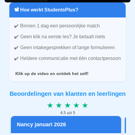
📽️ Hoe werkt StudentsPlus?
Binnen 1 dag een persoonlijke match
Geen klik na eerste les? Je betaalt niets
Geen intakegesprekken of lange formulieren
Heldere communicatie met één contactpersoon
Klik op de video en ontdek het zelf!
Beoordelingen van klanten en leerlingen
★ ★ ★ ★ ★
4.5 uit 5
Nancy januari 2026
P