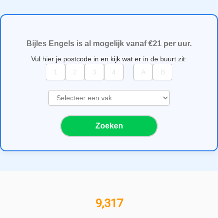
Bijles Engels is al mogelijk vanaf €21 per uur.
Vul hier je postcode in en kijk wat er in de buurt zit:
S
e
l
Zoeken
e
c
t
e
e
r
e
11,000+ bijlesgevers
e
n