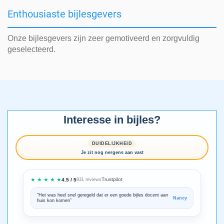
Enthousiaste bijlesgevers
Onze bijlesgevers zijn zeer gemotiveerd en zorgvuldig
geselecteerd.
Interesse in bijles?
DUIDELIJKHEID
Je zit nog nergens aan vast
★ ★ ★ ★ ★
Trustpilot
4.5 / 5
931 reviews
“Het was heel snel geregeld dat er een goede bijles docent aan
“We zijn ze
Nancy
huis kon komen”
Bedankt voo