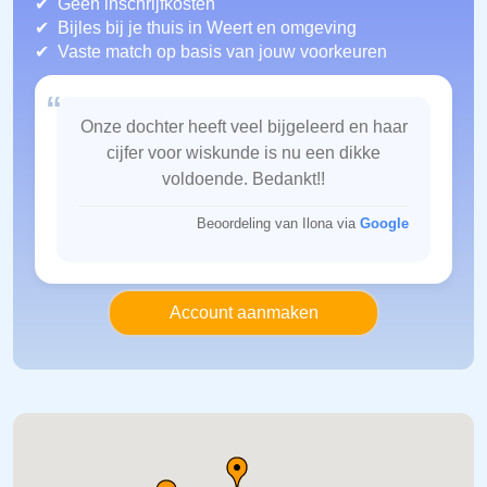
Geen inschrijfkosten
Bijles bij je thuis in Weert
en omgeving
Vaste match op basis van jouw voorkeuren
“
Onze dochter heeft veel bijgeleerd en haar
cijfer voor wiskunde is nu een dikke
voldoende. Bedankt!!
Beoordeling van Ilona via
Google
Account aanmaken