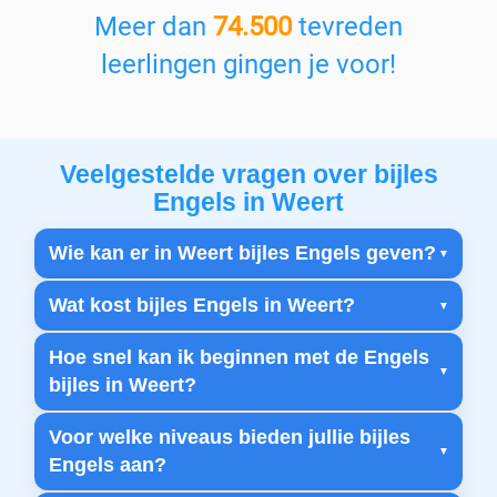
Meer dan
74.500
tevreden
leerlingen gingen je voor!
Veelgestelde vragen over bijles
Engels in Weert
Wie kan er in Weert bijles Engels geven?
Wat kost bijles Engels in Weert?
Hoe snel kan ik beginnen met de Engels
bijles in Weert?
Voor welke niveaus bieden jullie bijles
Engels aan?