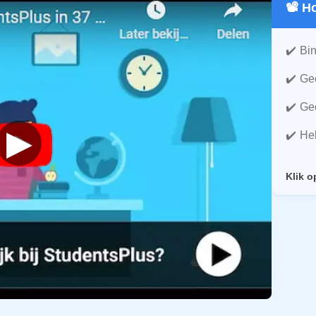
📽️ 
Bin
Gee
Gee
▶
He
Klik o