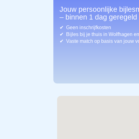
Jouw persoonlijke bijle
– binnen 1 dag geregeld
Geen inschrijfkosten
Bijles bij je thuis in Wolfhagen
en
Vaste match op basis van jouw v