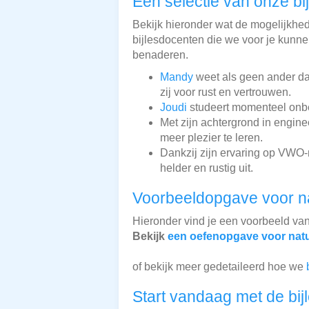
Een selectie van onze bi
Bekijk hieronder wat de mogelijkhede
bijlesdocenten die we voor je kunnen
benaderen.
Mandy
weet als geen ander dat
zij voor rust en vertrouwen.
Joudi
studeert momenteel onbek
Met zijn achtergrond in engin
meer plezier te leren.
Dankzij zijn ervaring op VWO-
helder en rustig uit.
Voorbeeldopgave voor n
Hieronder vind je een voorbeeld va
Bekijk
een oefenopgave voor nat
of bekijk meer gedetaileerd hoe we
Start vandaag met de bij