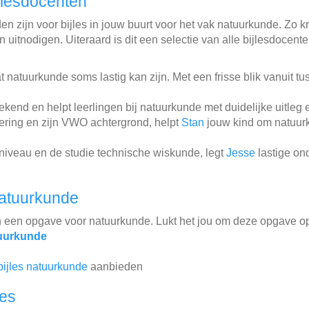
jlesdocenten
n zijn voor bijles in jouw buurt voor het vak natuurkunde. Zo kri
 uitnodigen. Uiteraard is dit een selectie van alle bijlesdocent
 natuurkunde soms lastig kan zijn. Met een frisse blik vanuit t
end en helpt leerlingen bij natuurkunde met duidelijke uitleg 
eering en zijn VWO achtergrond, helpt
Stan
jouw kind om natuurk
niveau en de studie technische wiskunde, legt
Jesse
lastige on
atuurkunde
n een opgave voor natuurkunde. Lukt het jou om deze opgave op
uurkunde
bijles natuurkunde
aanbieden
les