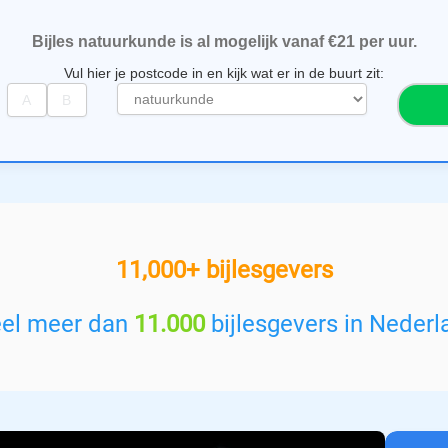
Bijles natuurkunde is al mogelijk vanaf €21 per uur.
Vul hier je postcode in en kijk wat er in de buurt zit:
S
e
l
e
c
t
e
e
11,000+ bijlesgevers
r
e
e
eel meer dan
11.000
bijlesgevers in Nederl
n
v
a
k
: