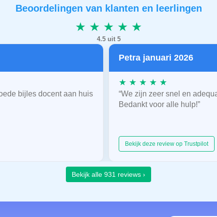
Beoordelingen van klanten en leerlingen
★ ★ ★ ★ ★
4.5 uit 5
Petra januari 2026
★ ★ ★ ★ ★
oede bijles docent aan huis
“We zijn zeer snel en adequ
Bedankt voor alle hulp!”
Bekijk deze review op Trustpilot
Bekijk alle 931 reviews ›