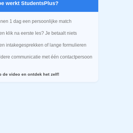
Hoe werkt StudentsPlus?
nen 1 dag een persoonlijke match
n klik na eerste les? Je betaalt niets
n intakegesprekken of lange formulieren
ldere communicatie met één contactpersoon
p de video en ontdek het zelf!