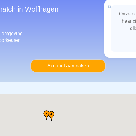
“
smatch in Wolfhagen
Onze do
haar c
di
 omgeving
oorkeuren
Account aanmaken