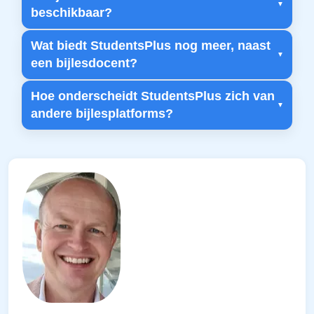
beschikbaar?
Wat biedt StudentsPlus nog meer, naast
een bijlesdocent?
Hoe onderscheidt StudentsPlus zich van
andere bijlesplatforms?