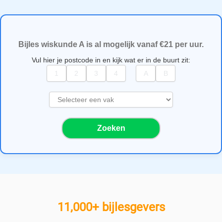
Bijles wiskunde A is al mogelijk vanaf €21 per uur.
Vul hier je postcode in en kijk wat er in de buurt zit:
S
e
l
Zoeken
e
c
t
e
e
r
e
11,000+ bijlesgevers
e
n