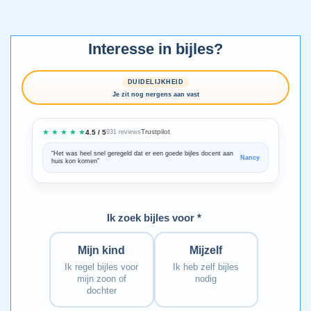
Interesse in bijles?
DUIDELIJKHEID
Je zit nog nergens aan vast
★ ★ ★ ★ ★
Trustpilot
4.5 / 5
931 reviews
“Het was heel snel geregeld dat er een goede bijles docent aan
“We zijn ze
Nancy
huis kon komen”
Bedankt voo
Ik zoek bijles voor *
Mijn kind
Mijzelf
Ik regel bijles voor
Ik heb zelf bijles
mijn zoon of
nodig
dochter