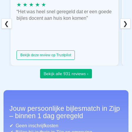
★ ★ ★ ★ ★
★
“Het was heel snel geregeld dat er een goede
“
bijles docent aan huis kon komen”
E
❮
❯
hu
Bekijk deze review op Trustpilot
Bekijk alle 931 reviews ›
Jouw persoonlijke bijlesmatch in Zijp
– binnen 1 dag geregeld
Geen inschrijfkosten