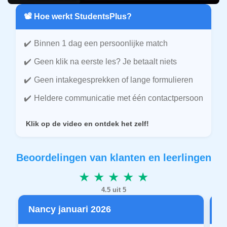
📽️ Hoe werkt StudentsPlus?
Binnen 1 dag een persoonlijke match
Geen klik na eerste les? Je betaalt niets
Geen intakegesprekken of lange formulieren
Heldere communicatie met één contactpersoon
Klik op de video en ontdek het zelf!
Beoordelingen van klanten en leerlingen
★ ★ ★ ★ ★
4.5 uit 5
Nancy januari 2026
P