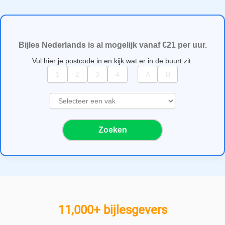
Bijles Nederlands is al mogelijk vanaf €21 per uur.
Vul hier je postcode in en kijk wat er in de buurt zit:
S
e
l
Zoeken
e
c
t
e
e
r
e
11,000+ bijlesgevers
e
n