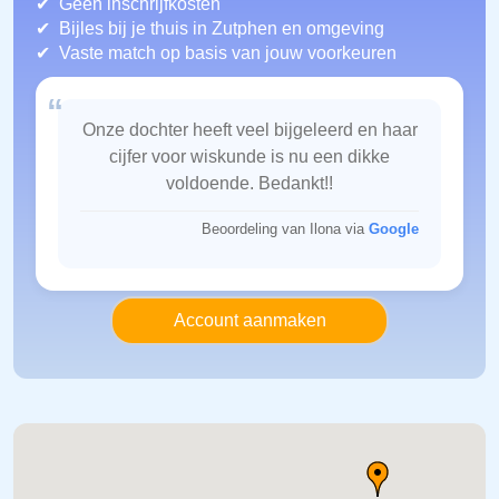
Geen inschrijfkosten
Bijles bij je thuis in Zutphen
en omgeving
Vaste match op basis van jouw voorkeuren
“
Onze dochter heeft veel bijgeleerd en haar
cijfer voor wiskunde is nu een dikke
voldoende. Bedankt!!
Beoordeling van Ilona via
Google
Account aanmaken