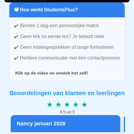
📽️ Hoe werkt StudentsPlus?
Binnen 1 dag een persoonlijke match
Geen klik na eerste les? Je betaalt niets
Geen intakegesprekken of lange formulieren
Heldere communicatie met één contactpersoon
Klik op de video en ontdek het zelf!
Beoordelingen van klanten en leerlingen
★ ★ ★ ★ ★
4.5 uit 5
Nancy januari 2026
P