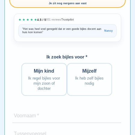
Je zit nog nergens aan vast
★ ★ ★ ★ ★
Trustpilot
4.5 / 5
931 reviews
“Het was heel snel geregeld dat er een goede bijles docent aan
“We zijn ze
Nancy
huis kon komen”
Bedankt voo
Ik zoek bijles voor *
Mijn kind
Mijzelf
Ik regel bijles voor
Ik heb zelf bijles
mijn zoon of
nodig
dochter
Voornaam *
Tussenvoegsel