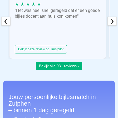
★ ★ ★ ★ ★
★
“Het was heel snel geregeld dat er een goede
“
bijles docent aan huis kon komen”
E
❮
❯
hu
Bekijk deze review op Trustpilot
Bekijk alle 931 reviews ›
Jouw persoonlijke bijlesmatch in
Zutphen
– binnen 1 dag geregeld