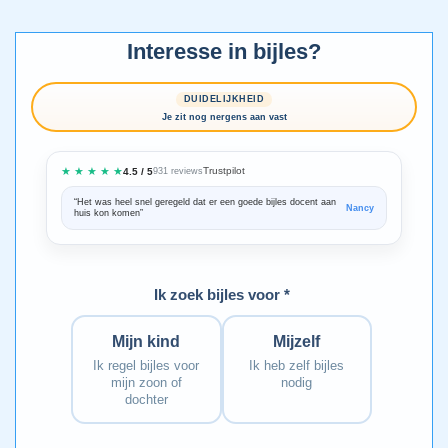
Interesse in bijles?
DUIDELIJKHEID
Je zit nog nergens aan vast
★ ★ ★ ★ ★
Trustpilot
4.5 / 5
931 reviews
“Het was heel snel geregeld dat er een goede bijles docent aan
“We zijn ze
Nancy
huis kon komen”
Bedankt voo
Ik zoek bijles voor *
Mijn kind
Mijzelf
Ik regel bijles voor
Ik heb zelf bijles
mijn zoon of
nodig
dochter