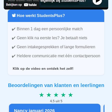
📽️ Hoe werkt StudentsPlus?
Binnen 1 dag een persoonlijke match
Geen klik na eerste les? Je betaalt niets
Geen intakegesprekken of lange formulieren
Heldere communicatie met één contactpersoon
Klik op de video en ontdek het zelf!
Beoordelingen van klanten en leerlingen
★ ★ ★ ★ ★
4.5 uit 5
Nancy januari 2026
P