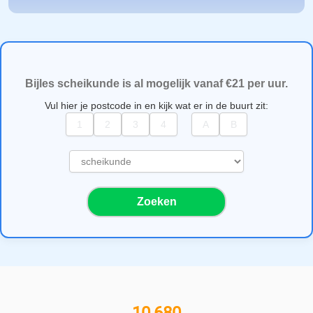
Bijles scheikunde is al mogelijk vanaf €21 per uur.
Vul hier je postcode in en kijk wat er in de buurt zit:
S
e
l
Zoeken
e
c
t
e
e
r
e
e