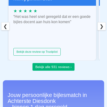
★ ★ ★ ★ ★
★
“Het was heel snel geregeld dat er een goede
“
bijles docent aan huis kon komen”
E
❮
❯
hu
Bekijk deze review op Trustpilot
Bekijk alle 931 reviews ›
Jouw persoonlijke bijlesmatch in
Achterste Diesdonk