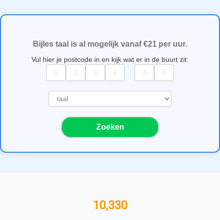
Bijles taal is al mogelijk vanaf €21 per uur.
Vul hier je postcode in en kijk wat er in de buurt zit:
S
e
l
Zoeken
e
c
t
e
e
r
e
11,000+ bijlesgevers
e
n