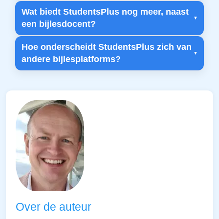
Wat biedt StudentsPlus nog meer, naast
een bijlesdocent?
Hoe onderscheidt StudentsPlus zich van
andere bijlesplatforms?
Over de auteur