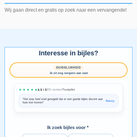
Wij gaan direct en gratis op zoek naar een vervangende!
Interesse in bijles?
DUIDELIJKHEID
Je zit nog nergens aan vast
★ ★ ★ ★ ★
Trustpilot
4.5 / 5
931 reviews
“Het was heel snel geregeld dat er een goede bijles docent aan
“We zijn ze
Nancy
huis kon komen”
Bedankt voo
Ik zoek bijles voor *