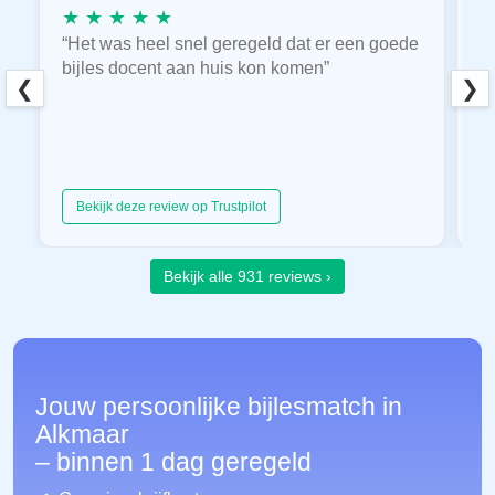
★ ★ ★ ★ ★
★
“Het was heel snel geregeld dat er een goede
“
bijles docent aan huis kon komen”
E
❮
❯
hu
Bekijk deze review op Trustpilot
Bekijk alle 931 reviews ›
Jouw persoonlijke bijlesmatch in
Alkmaar
– binnen 1 dag geregeld