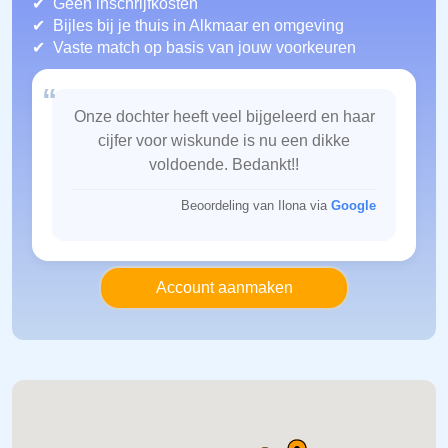
Geen inschrijfkosten
Bijles bij je thuis in Alkmaar
en omgeving
Vaste match op basis van jouw voorkeuren
“
Onze dochter heeft veel bijgeleerd en haar
cijfer voor wiskunde is nu een dikke
voldoende. Bedankt!!
Beoordeling van Ilona via
Google
Account aanmaken