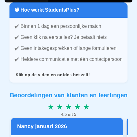
📽️ Hoe werkt StudentsPlus?
Binnen 1 dag een persoonlijke match
Geen klik na eerste les? Je betaalt niets
Geen intakegesprekken of lange formulieren
Heldere communicatie met één contactpersoon
Klik op de video en ontdek het zelf!
Beoordelingen van klanten en leerlingen
★ ★ ★ ★ ★
4.5 uit 5
Nancy januari 2026
P