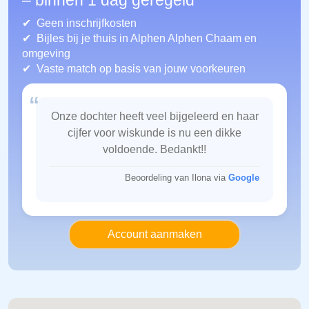
– binnen 1 dag geregeld
Geen inschrijfkosten
Bijles bij je thuis in Alphen Alphen Chaam
en
omgeving
Vaste match op basis van jouw voorkeuren
“
Onze dochter heeft veel bijgeleerd en haar
cijfer voor wiskunde is nu een dikke
voldoende. Bedankt!!
Beoordeling van Ilona via
Google
Account aanmaken