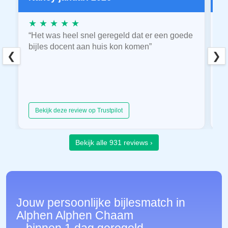
★ ★ ★ ★ ★
★
“Het was heel snel geregeld dat er een goede
“
bijles docent aan huis kon komen”
E
❮
❯
hu
Bekijk deze review op Trustpilot
Bekijk alle 931 reviews ›
Jouw persoonlijke bijlesmatch in
Alphen Alphen Chaam