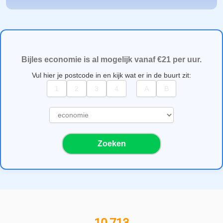
Bijles economie is al mogelijk vanaf €21 per uur.
Vul hier je postcode in en kijk wat er in de buurt zit:
S
e
l
Zoeken
e
c
t
e
e
r
e
e