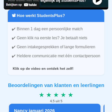
📽️ Hoe werkt StudentsPlus?
Binnen 1 dag een persoonlijke match
Geen klik na eerste les? Je betaalt niets
Geen intakegesprekken of lange formulieren
Heldere communicatie met één contactpersoon
Klik op de video en ontdek het zelf!
Beoordelingen van klanten en leerlingen
★ ★ ★ ★ ★
4.5 uit 5
Nancy januari 2026
P