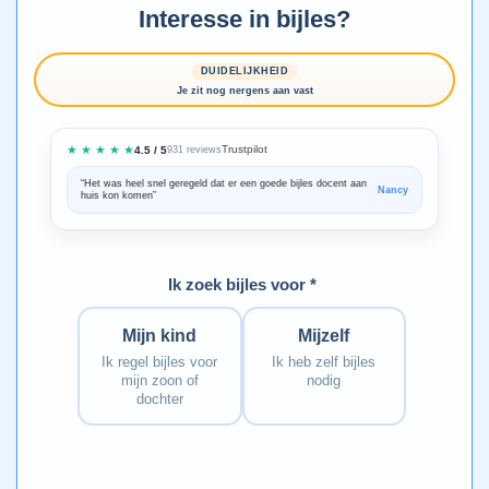
Interesse in bijles?
DUIDELIJKHEID
Je zit nog nergens aan vast
★ ★ ★ ★ ★
Trustpilot
4.5 / 5
931 reviews
“Het was heel snel geregeld dat er een goede bijles docent aan
“We zijn ze
Nancy
huis kon komen”
Bedankt voo
Ik zoek bijles voor *
Mijn kind
Mijzelf
Ik regel bijles voor
Ik heb zelf bijles
mijn zoon of
nodig
dochter