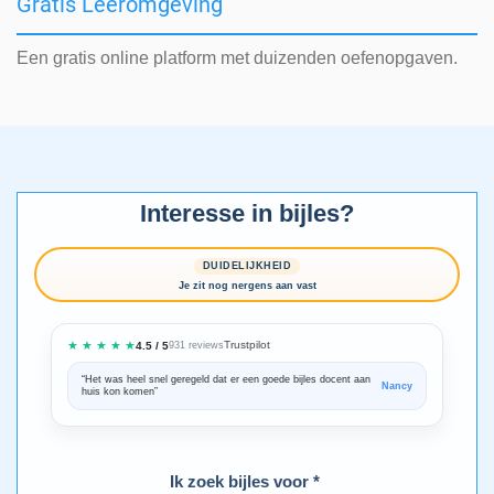
Gratis Leeromgeving
Een gratis online platform met duizenden oefenopgaven.
Interesse in bijles?
DUIDELIJKHEID
Je zit nog nergens aan vast
★ ★ ★ ★ ★
Trustpilot
4.5 / 5
931 reviews
“Het was heel snel geregeld dat er een goede bijles docent aan
“We zijn ze
Nancy
huis kon komen”
Bedankt voo
Ik zoek bijles voor *