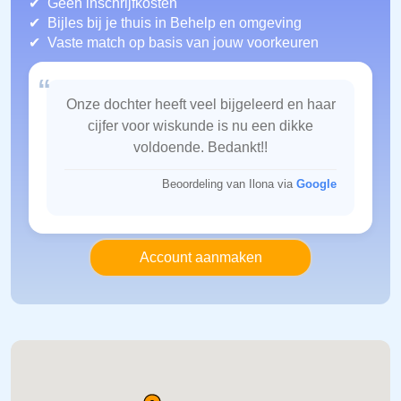
Geen inschrijfkosten
Bijles bij je thuis in Behelp
en omgeving
Vaste match op basis van jouw voorkeuren
“
Onze dochter heeft veel bijgeleerd en haar
cijfer voor wiskunde is nu een dikke
voldoende. Bedankt!!
Beoordeling van Ilona via
Google
Account aanmaken