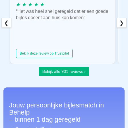
★ ★ ★ ★ ★
★
“Het was heel snel geregeld dat er een goede
“
bijles docent aan huis kon komen”
E
❮
❯
hu
Bekijk deze review op Trustpilot
Bekijk alle 931 reviews ›
Jouw persoonlijke bijlesmatch in
Behelp
– binnen 1 dag geregeld