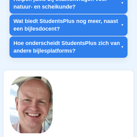
natuur- en scheikunde?
Wat biedt StudentsPlus nog meer, naast
een bijlesdocent?
Hoe onderscheidt StudentsPlus zich van
andere bijlesplatforms?