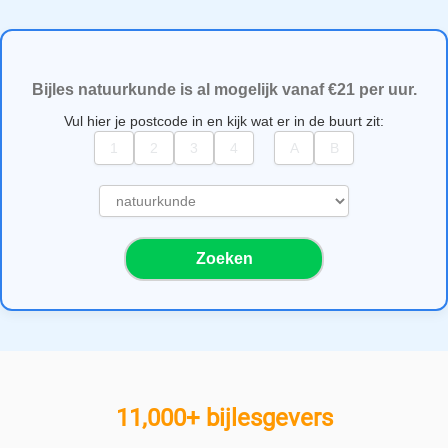
Bijles natuurkunde is al mogelijk vanaf €21 per uur.
Vul hier je postcode in en kijk wat er in de buurt zit:
S
e
l
Zoeken
e
c
t
e
e
r
e
11,000+ bijlesgevers
e
n