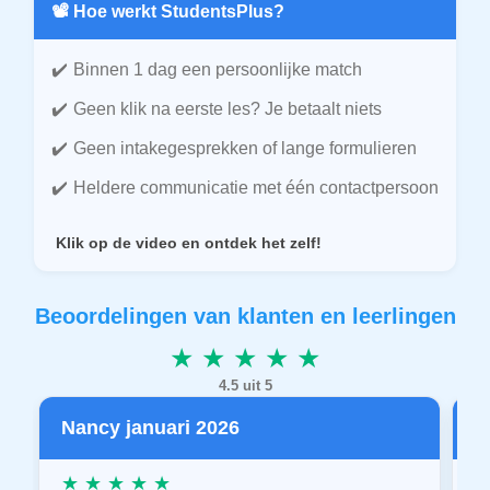
📽️ Hoe werkt StudentsPlus?
Binnen 1 dag een persoonlijke match
Geen klik na eerste les? Je betaalt niets
Geen intakegesprekken of lange formulieren
Heldere communicatie met één contactpersoon
Klik op de video en ontdek het zelf!
Beoordelingen van klanten en leerlingen
★ ★ ★ ★ ★
4.5 uit 5
Nancy januari 2026
P
★ ★ ★ ★ ★
★