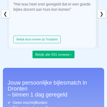
“Het was heel snel geregeld dat er een goede
“
bijles docent aan huis kon komen”
E
❮
❯
hu
Bekijk deze review op Trustpilot
Bekijk alle 931 reviews ›
Jouw persoonlijke bijlesmatch in
Dronten
– binnen 1 dag geregeld
Geen inschrijfkosten