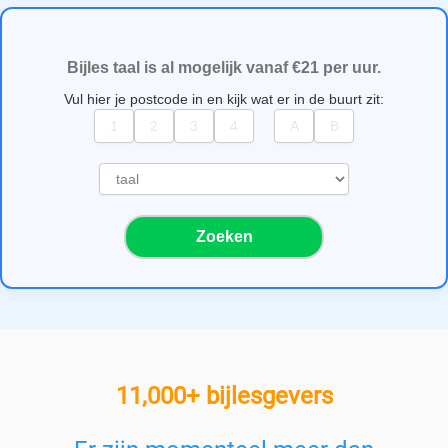
Bijles taal is al mogelijk vanaf €21 per uur.
Vul hier je postcode in en kijk wat er in de buurt zit:
S
e
l
Zoeken
e
c
t
e
e
r
e
11,000+ bijlesgevers
e
n
v