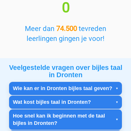
0
Meer dan
74.500
tevreden
leerlingen gingen je voor!
Veelgestelde vragen over bijles taal
in Dronten
Wie kan er in Dronten bijles taal geven?
Wat kost bijles taal in Dronten?
Hoe snel kan ik beginnen met de taal
bijles in Dronten?