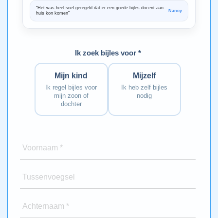
“Het was heel snel geregeld dat er een goede bijles docent aan
“We zijn ze
Nancy
huis kon komen”
Bedankt voo
Ik zoek bijles voor *
Mijn kind
Mijzelf
Ik regel bijles voor
Ik heb zelf bijles
mijn zoon of
nodig
dochter
Voornaam *
Tussenvoegsel
Achternaam *