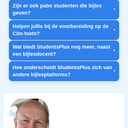
Zijn er ook pabo studenten die bijles
geven?
Helpen jullie bij de voorbereiding op de
Cito-toets?
Wat biedt StudentsPlus nog meer, naast
een bijlesdocent?
Hoe onderscheidt StudentsPlus zich van
andere bijlesplatforms?