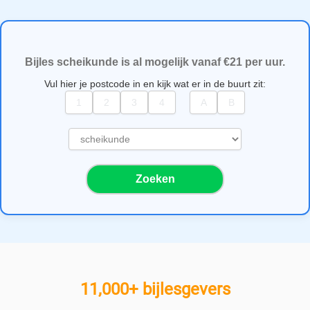
Bijles scheikunde is al mogelijk vanaf €21 per uur.
Vul hier je postcode in en kijk wat er in de buurt zit:
S
e
l
Zoeken
e
c
t
e
e
r
e
11,000+ bijlesgevers
e
n