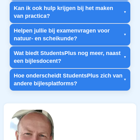
Kan ik ook hulp krijgen bij het maken
van practica?
Helpen jullie bij examenvragen voor
natuur- en scheikunde?
Wat biedt StudentsPlus nog meer, naast
een bijlesdocent?
Hoe onderscheidt StudentsPlus zich van
andere bijlesplatforms?