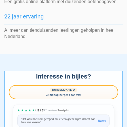
Een gratis online platform met duizenden oefenopgaven.
22 jaar ervaring
Al meer dan tienduizenden leerlingen geholpen in heel
Nederland.
Interesse in bijles?
DUIDELIJKHEID
Je zit nog nergens aan vast
★ ★ ★ ★ ★
Trustpilot
4.5 / 5
931 reviews
“Het was heel snel geregeld dat er een goede bijles docent aan
“We zijn ze
Nancy
huis kon komen”
Bedankt voo