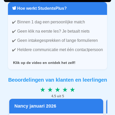
📽️ Hoe werkt StudentsPlus?
Binnen 1 dag een persoonlijke match
Geen klik na eerste les? Je betaalt niets
Geen intakegesprekken of lange formulieren
Heldere communicatie met één contactpersoon
Klik op de video en ontdek het zelf!
Beoordelingen van klanten en leerlingen
★ ★ ★ ★ ★
4.5 uit 5
Nancy januari 2026
P