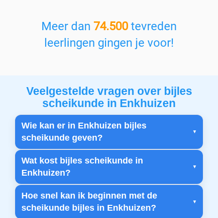
Meer dan
74.500
tevreden
leerlingen gingen je voor!
Veelgestelde vragen over bijles
scheikunde in Enkhuizen
Wie kan er in Enkhuizen bijles
scheikunde geven?
Wat kost bijles scheikunde in
Enkhuizen?
Hoe snel kan ik beginnen met de
scheikunde bijles in Enkhuizen?