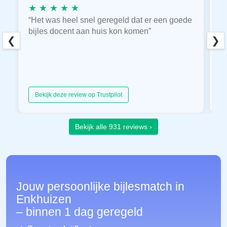
★ ★ ★ ★ ★
★
“Het was heel snel geregeld dat er een goede
“
bijles docent aan huis kon komen”
E
❮
❯
hu
Bekijk deze review op Trustpilot
Bekijk alle 931 reviews ›
Jouw persoonlijke bijlesmatch in
Enkhuizen
– binnen 1 dag geregeld