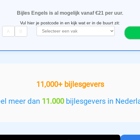
Bijles Engels is al mogelijk vanaf €21 per uur.
Vul hier je postcode in en kijk wat er in de buurt zit:
S
e
l
e
c
t
e
e
11,000+ bijlesgevers
r
e
e
eel meer dan
11.000
bijlesgevers in Nederl
n
v
a
k
: