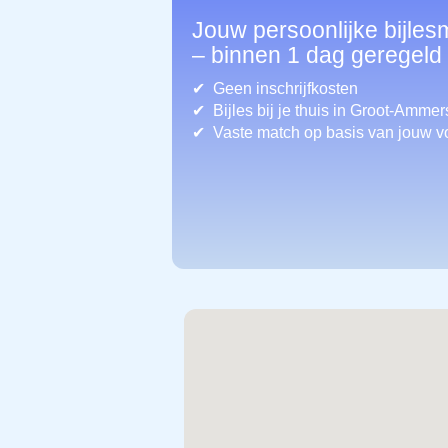
Jouw persoonlijke bijle
– binnen 1 dag geregeld
Geen inschrijfkosten
Bijles bij je thuis in Groot-Ammer
Vaste match op basis van jouw v