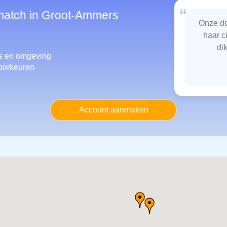
“
smatch in Groot-Ammers
Onze do
haar c
di
s
en omgeving
oorkeuren
Account aanmaken