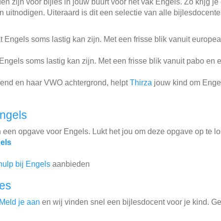
n zijn voor bijles in jouw buurt voor het vak Engels. Zo krijg je
 uitnodigen. Uiteraard is dit een selectie van alle bijlesdocent
 Engels soms lastig kan zijn. Met een frisse blik vanuit europe
ngels soms lastig kan zijn. Met een frisse blik vanuit pabo en e
kend en haar VWO achtergrond, helpt
Thirza
jouw kind om Engel
ngels
n een opgave voor Engels. Lukt het jou om deze opgave op te l
els
hulp bij Engels
aanbieden
les
Meld je aan
en wij vinden snel een bijlesdocent voor je kind. G