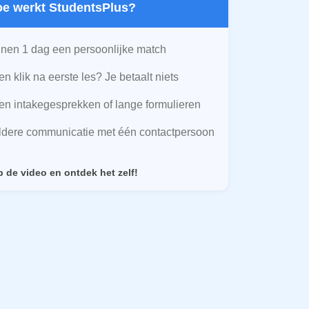
Hoe werkt StudentsPlus?
nen 1 dag een persoonlijke match
n klik na eerste les? Je betaalt niets
n intakegesprekken of lange formulieren
ldere communicatie met één contactpersoon
p de video en ontdek het zelf!