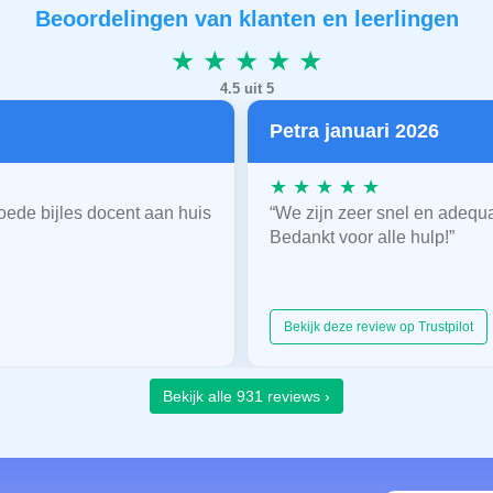
Beoordelingen van klanten en leerlingen
★ ★ ★ ★ ★
4.5 uit 5
Petra januari 2026
★ ★ ★ ★ ★
oede bijles docent aan huis
“We zijn zeer snel en adequ
Bedankt voor alle hulp!”
Bekijk deze review op Trustpilot
Bekijk alle 931 reviews ›