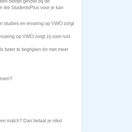
 een beetje gevoel bij de
en die StudentsPlus voor je kan
an studies en ervaring op VWO zorgt
rvaring op VWO zorgt zij voor rust
s beter te begrijpen én met meer
ossen?
een match? Dan betaal je niks!