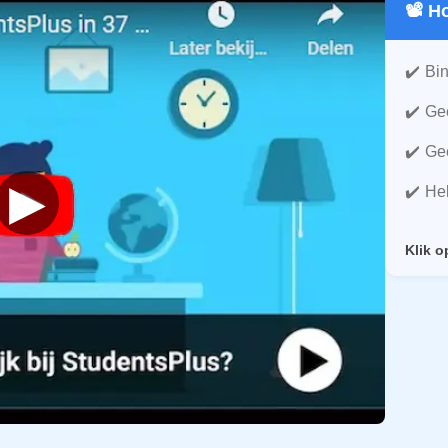
📽️ 
Bin
Gee
Gee
▶
He
Klik o