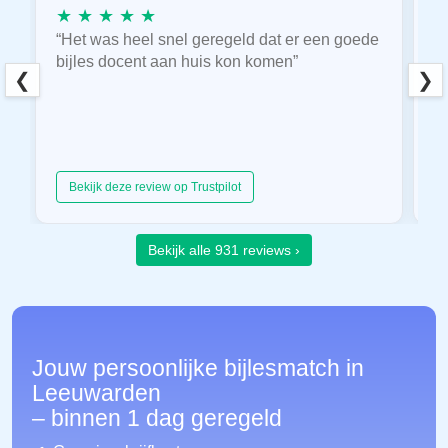
★ ★ ★ ★ ★
★
“Het was heel snel geregeld dat er een goede
“
bijles docent aan huis kon komen”
E
❮
❯
hu
Bekijk deze review op Trustpilot
Bekijk alle 931 reviews ›
Jouw persoonlijke bijlesmatch in
Leeuwarden
– binnen 1 dag geregeld