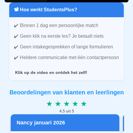
📽️ Hoe werkt StudentsPlus?
Binnen 1 dag een persoonlijke match
Geen klik na eerste les? Je betaalt niets
Geen intakegesprekken of lange formulieren
Heldere communicatie met één contactpersoon
Klik op de video en ontdek het zelf!
Beoordelingen van klanten en leerlingen
★ ★ ★ ★ ★
4.5 uit 5
Nancy januari 2026
P