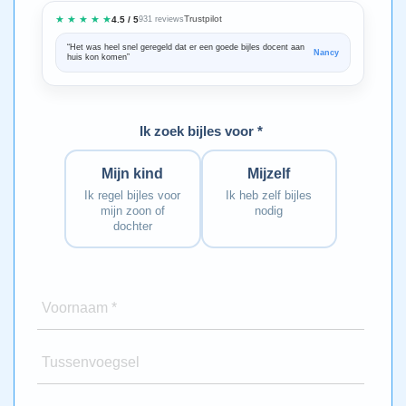
★ ★ ★ ★ ★
Trustpilot
4.5 / 5
931 reviews
“Het was heel snel geregeld dat er een goede bijles docent aan
“We zijn ze
Nancy
huis kon komen”
Bedankt voo
Ik zoek bijles voor *
Mijn kind
Mijzelf
Ik regel bijles voor
Ik heb zelf bijles
mijn zoon of
nodig
dochter
Voornaam *
Tussenvoegsel