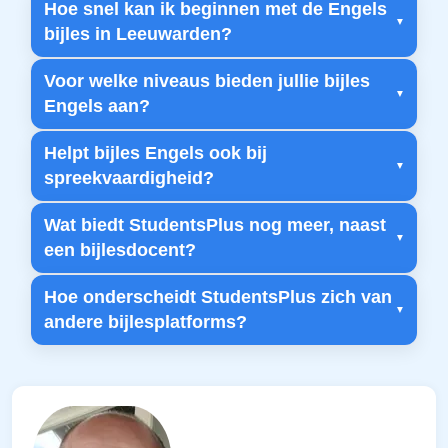
Hoe snel kan ik beginnen met de Engels
bijles in Leeuwarden?
Voor welke niveaus bieden jullie bijles
Engels aan?
Helpt bijles Engels ook bij
spreekvaardigheid?
Wat biedt StudentsPlus nog meer, naast
een bijlesdocent?
Hoe onderscheidt StudentsPlus zich van
andere bijlesplatforms?