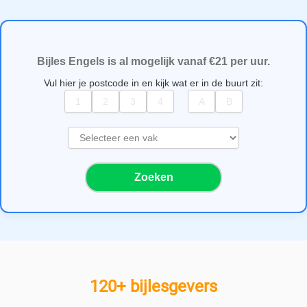
Bijles Engels is al mogelijk vanaf €21 per uur.
Vul hier je postcode in en kijk wat er in de buurt zit:
S
e
l
Zoeken
e
c
t
e
e
r
e
120+ bijlesgevers
e
n