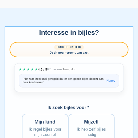
Interesse in bijles?
DUIDELIJKHEID
Je zit nog nergens aan vast
★ ★ ★ ★ ★
Trustpilot
4.5 / 5
931 reviews
“Het was heel snel geregeld dat er een goede bijles docent aan
“We zijn ze
Nancy
huis kon komen”
Bedankt voo
Ik zoek bijles voor *
Mijn kind
Mijzelf
Ik regel bijles voor
Ik heb zelf bijles
mijn zoon of
nodig