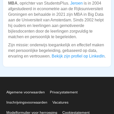
MBA
, oprichter van StudentsPlus.
Jeroen
is in 2004
afgestudeerd in econometrie aan de Rijksuniversiteit
Groningen en behaalde in 2021 zijn MBA in Big Data
aan de Universiteit van Amsterdam. Sinds 2002 helpt
hij ouders en leerlingen aan gemotiveerde
bijlesdocenten door de leerlingen zorgvuldig te
matchen en persoonlijk te begeleiden.
Zijn missie: onderwijs toegankelijk en effectief maken
met persoonlijke begeleiding, gebaseerd op data,
ervaring en vertrouwen.
Bekijk zijn profiel op LinkedIn
.
Algemene voorwaarden
Privacystatement
Inschrijvingsvoorwaarden
Vacatures
Modelformulier voor herroeping
Cookiestatement