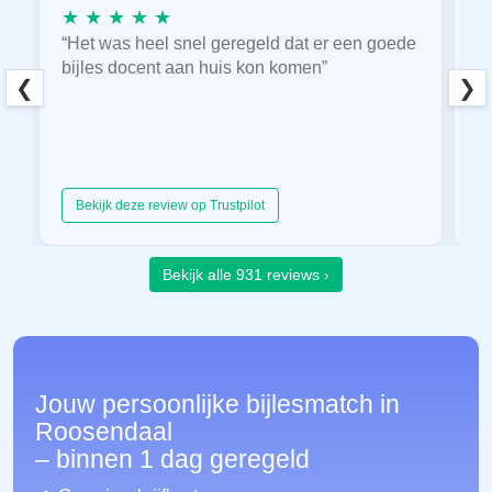
★ ★ ★ ★ ★
★
“Het was heel snel geregeld dat er een goede
“
bijles docent aan huis kon komen”
E
❮
❯
hu
Bekijk deze review op Trustpilot
Bekijk alle 931 reviews ›
Jouw persoonlijke bijlesmatch in
Roosendaal
– binnen 1 dag geregeld