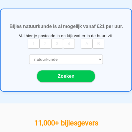
Bijles natuurkunde is al mogelijk vanaf €21 per uur.
Vul hier je postcode in en kijk wat er in de buurt zit:
S
e
l
Zoeken
e
c
t
e
e
r
e
11,000+ bijlesgevers
e
n