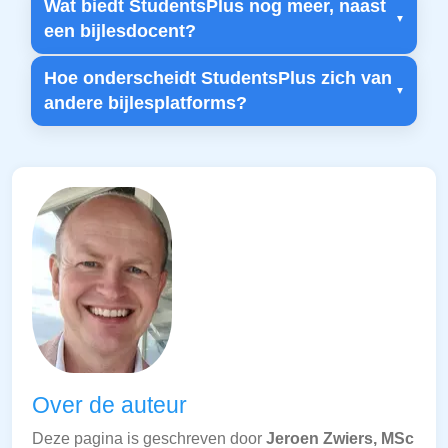
Wat biedt StudentsPlus nog meer, naast
een bijlesdocent?
Hoe onderscheidt StudentsPlus zich van
andere bijlesplatforms?
Over de auteur
Deze pagina is geschreven door
Jeroen Zwiers, MSc