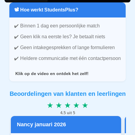
📽️ Hoe werkt StudentsPlus?
Binnen 1 dag een persoonlijke match
Geen klik na eerste les? Je betaalt niets
Geen intakegesprekken of lange formulieren
Heldere communicatie met één contactpersoon
Klik op de video en ontdek het zelf!
Beoordelingen van klanten en leerlingen
★ ★ ★ ★ ★
4.5 uit 5
Nancy januari 2026
P