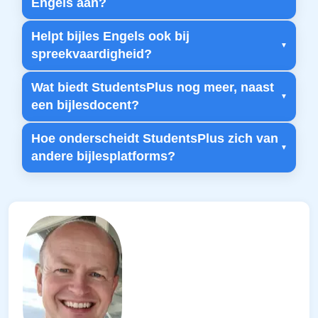
Engels aan?
Helpt bijles Engels ook bij
spreekvaardigheid?
Wat biedt StudentsPlus nog meer, naast
een bijlesdocent?
Hoe onderscheidt StudentsPlus zich van
andere bijlesplatforms?