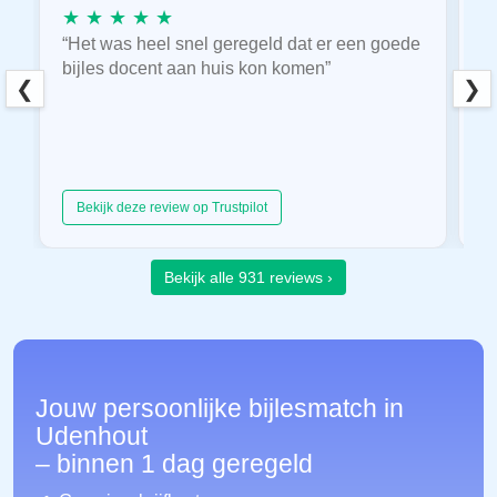
★ ★ ★ ★ ★
★
“Het was heel snel geregeld dat er een goede
“
bijles docent aan huis kon komen”
E
❮
❯
hu
Bekijk deze review op Trustpilot
Bekijk alle 931 reviews ›
Jouw persoonlijke bijlesmatch in
Udenhout
– binnen 1 dag geregeld