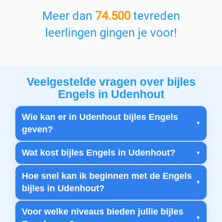
Meer dan
74.500
tevreden
leerlingen gingen je voor!
Veelgestelde vragen over bijles
Engels in Udenhout
Wie kan er in Udenhout bijles Engels
geven?
Wat kost bijles Engels in Udenhout?
Hoe snel kan ik beginnen met de Engels
bijles in Udenhout?
Voor welke niveaus bieden jullie bijles