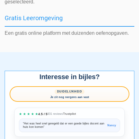
geselecteerd.
Gratis Leeromgeving
Een gratis online platform met duizenden oefenopgaven.
Interesse in bijles?
DUIDELIJKHEID
Je zit nog nergens aan vast
★ ★ ★ ★ ★
Trustpilot
4.5 / 5
931 reviews
“Het was heel snel geregeld dat er een goede bijles docent aan
“We zijn ze
Nancy
huis kon komen”
Bedankt voo