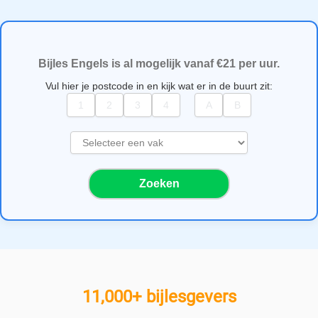
Bijles Engels is al mogelijk vanaf €21 per uur.
Vul hier je postcode in en kijk wat er in de buurt zit:
S
e
l
Zoeken
e
c
t
e
e
r
e
11,000+ bijlesgevers
e
n