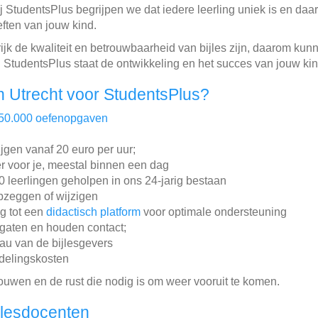
 StudentsPlus begrijpen we dat iedere leerling uniek is en da
eften van jouw kind.
jk de kwaliteit en betrouwbaarheid van bijles zijn, daarom ku
j StudentsPlus staat de ontwikkeling en het succes van jouw kin
 Utrecht voor StudentsPlus?
50.000 oefenopgaven
ijgen vanaf 20 euro per uur;
r voor je, meestal binnen een dag
leerlingen geholpen in ons 24-jarig bestaan
pzeggen of wijzigen
ng tot een
didactisch platform
voor optimale ondersteuning
gaten en houden contact;
au van de bijlesgevers
ddelingskosten
rouwen en de rust die nodig is om weer vooruit te komen.
jlesdocenten