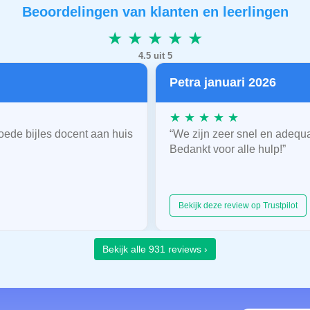
Beoordelingen van klanten en leerlingen
★ ★ ★ ★ ★
4.5 uit 5
Petra januari 2026
★ ★ ★ ★ ★
oede bijles docent aan huis
“We zijn zeer snel en adequ
Bedankt voor alle hulp!”
Bekijk deze review op Trustpilot
Bekijk alle 931 reviews ›