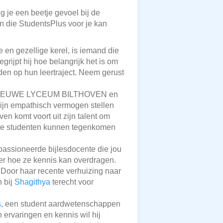
g je een beetje gevoel bij de
en die StudentsPlus voor je kan
e en gezellige kerel, is iemand die
egrijpt hij hoe belangrijk het is om
den op hun leertraject. Neem gerust
 het NIEUWE LYCEUM BILTHOVEN en
 zijn empathisch vermogen stellen
ven komt voort uit zijn talent om
 die studenten kunnen tegenkomen
passioneerde bijlesdocente die jou
der hoe ze kennis kan overdragen.
. Door haar recente verhuizing naar
n bij
Shagithya
terecht voor
s
, een student aardwetenschappen
n ervaringen en kennis wil hij