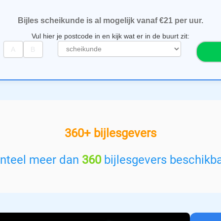
Bijles scheikunde is al mogelijk vanaf €21 per uur.
Vul hier je postcode in en kijk wat er in de buurt zit:
S
e
l
e
c
t
e
e
360+ bijlesgevers
r
e
e
enteel meer dan
360
bijlesgevers beschikba
n
v
a
k
: