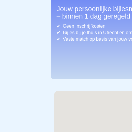
Jouw persoonlijke bijles
– binnen 1 dag geregeld
Geen inschrijfkosten
Bijles bij je thuis in Utrecht
en om
Vaste match op basis van jouw v