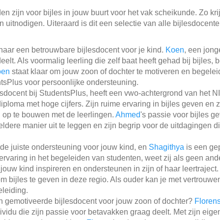
n zijn voor bijles in jouw buurt voor het vak scheikunde. Zo krij
 uitnodigen. Uiteraard is dit een selectie van alle bijlesdocent
naar een betrouwbare bijlesdocent voor je kind.
Koen
, een jong
elt. Als voormalig leerling die zelf baat heeft gehad bij bijles, b
oen
staat klaar om jouw zoon of dochter te motiveren en begelei
tsPlus voor persoonlijke ondersteuning.
jlesdocent bij StudentsPlus, heeft een vwo-achtergrond van
diploma met hoge cijfers. Zijn ruime ervaring in bijles geven en
 op te bouwen met de leerlingen.
Ahmed
's passie voor bijles ge
dere manier uit te leggen en zijn begrip voor de uitdagingen
 de juiste ondersteuning voor jouw kind, en
Shagithya
is een ge
 ervaring in het begeleiden van studenten, weet zij als geen an
jouw kind inspireren en ondersteunen in zijn of haar leertraject
om bijles te geven in deze regio. Als ouder kan je met vertrouwe
eleiding.
n gemotiveerde bijlesdocent voor jouw zoon of dochter?
Floren
ividu die zijn passie voor betavakken graag deelt. Met zijn eige