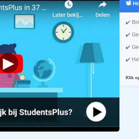
📽️ 
Bin
Gee
Gee
▶
He
Klik o