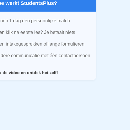
Hoe werkt StudentsPlus?
nen 1 dag een persoonlijke match
n klik na eerste les? Je betaalt niets
n intakegesprekken of lange formulieren
ldere communicatie met één contactpersoon
p de video en ontdek het zelf!