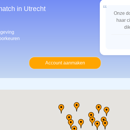
“
match in Utrecht
Onze do
haar c
di
geving
oorkeuren
Account aanmaken