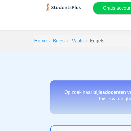
Gratis accou
Home
Bijles
Vaals
Engels
Op zoek naar
bijlesdocenten v
luistervaardigh