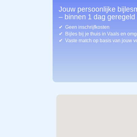
Jouw persoonlijke bijles
– binnen 1 dag geregeld
Geen inschrijfkosten
Bijles bij je thuis in Vaals
en omg
Vaste match op basis van jouw v