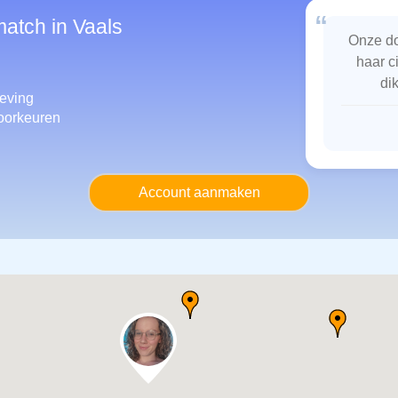
“
match in Vaals
Onze do
haar c
di
eving
oorkeuren
Account aanmaken