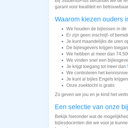
Bij StudentsPlus behandel we de les
garant voor kwaliteit en betrouwbaa
Waarom kiezen ouders in
We houden de bijlessen in de 
Er zijn geen inschrijf- of bemi
Je kunt maandelijks de uren o
De bijlesgevers krijgen toega
We hebben al meer dan 74.500 
We vinden snel een bijlesgeve
Je krijgt toegang tot meer dan
We controleren het kennisnive
Je kunt al bijles Engels krijge
Onze zoektocht is gratis
Zo geven we jou en je kind het vert
Een selectie van onze bi
Bekijk hieronder wat de mogelijkhede
bijlesdocenten die we voor je kunnen