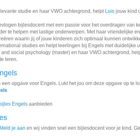
elevante studie en haar VWO achtergrond, helpt
Lois
jouw kind o
evlogen bijlesdocent met een passie voor het overdragen van ke
rder te helpen met lastige onderwerpen. Met haar vriendelijke
eëren waarin jij of jouw kinderen zich optimaal kunnen ontwikk
national studies en helpt leerlingen bij Engels met duidelijke u
h and social psychology (master) en haar VWO achtergrond, hel
te leren.
ngels
n een opgave voor Engels. Lukt het jou om deze opgave op te l
els
bijles Engels
aanbieden
les
Meld je aan
en wij vinden snel een bijlesdocent voor je kind. G