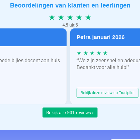
Beoordelingen van klanten en leerlingen
★ ★ ★ ★ ★
4.5 uit 5
Petra januari 2026
★ ★ ★ ★ ★
oede bijles docent aan huis
“We zijn zeer snel en adequ
Bedankt voor alle hulp!”
Bekijk deze review op Trustpilot
Bekijk alle 931 reviews ›