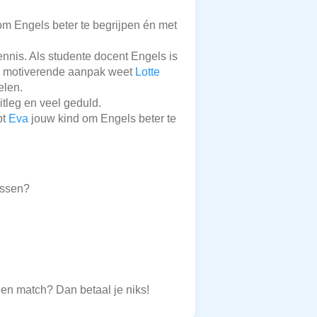
m Engels beter te begrijpen én met
nnis. Als studente docent Engels is
 en motiverende aanpak weet
Lotte
elen.
itleg en veel geduld.
pt
Eva
jouw kind om Engels beter te
ossen?
een match? Dan betaal je niks!