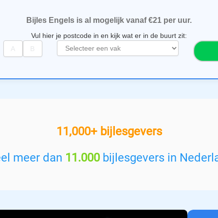
Bijles Engels is al mogelijk vanaf €21 per uur.
Vul hier je postcode in en kijk wat er in de buurt zit:
S
e
l
e
c
t
e
e
11,000+ bijlesgevers
r
e
e
eel meer dan
11.000
bijlesgevers in Nederl
n
v
a
k
: