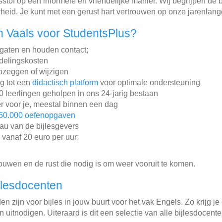
stof op een informele en vriendelijke manier. Wij begrijpen de
rheid. Je kunt met een gerust hart vertrouwen op onze jarenlan
 Vaals voor StudentsPlus?
gaten en houden contact;
ddelingskosten
pzeggen of wijzigen
ng tot een
didactisch platform
voor optimale ondersteuning
leerlingen geholpen in ons 24-jarig bestaan
r voor je, meestal binnen een dag
50.000 oefenopgaven
au van de bijlesgevers
n vanaf 20 euro per uur;
rouwen en de rust die nodig is om weer vooruit te komen.
jlesdocenten
n zijn voor bijles in jouw buurt voor het vak Engels. Zo krijg je
 uitnodigen. Uiteraard is dit een selectie van alle bijlesdocent