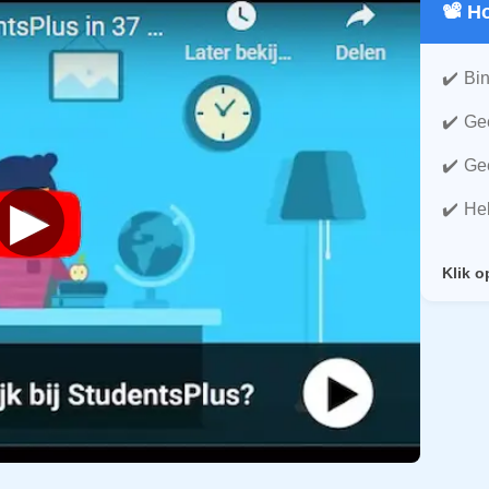
📽️ 
Bin
Gee
Gee
▶
He
Klik o