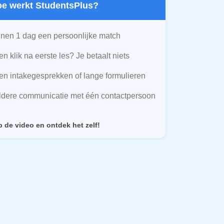
Hoe werkt StudentsPlus?
nen 1 dag een persoonlijke match
n klik na eerste les? Je betaalt niets
n intakegesprekken of lange formulieren
ldere communicatie met één contactpersoon
p de video en ontdek het zelf!