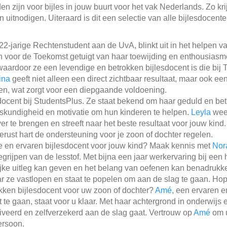
n zijn voor bijles in jouw buurt voor het vak Nederlands. Zo krij
 uitnodigen. Uiteraard is dit een selectie van alle bijlesdocent
2-jarige Rechtenstudent aan de UvA, blinkt uit in het helpen 
ren voor de Toekomst getuigt van haar toewijding en enthousias
aardoor ze een levendige en betrokken bijlesdocent is die bij Tu
ina
geeft niet alleen een direct zichtbaar resultaat, maar ook ee
gen, wat zorgt voor een diepgaande voldoening.
docent bij StudentsPlus. Ze staat bekend om haar geduld en betr
skundigheid en motivatie om hun kinderen te helpen.
Leyla
weet
er te brengen en streeft naar het beste resultaat voor jouw kind
erust hart de ondersteuning voor je zoon of dochter regelen.
e en ervaren bijlesdocent voor jouw kind? Maak kennis met
Nor
grijpen van de lesstof. Met bijna een jaar werkervaring bij een
ijke uitleg kan geven en het belang van oefenen kan benadrukk
 ze vastlopen en staat te popelen om aan de slag te gaan. Hopel
kken bijlesdocent voor uw zoon of dochter?
Amé
, een ervaren e
t te gaan, staat voor u klaar. Met haar achtergrond in onderwijs 
iveerd en zelfverzekerd aan de slag gaat. Vertrouw op
Amé
om u
ersoon.