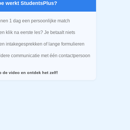
Hoe werkt StudentsPlus?
nen 1 dag een persoonlijke match
n klik na eerste les? Je betaalt niets
n intakegesprekken of lange formulieren
ldere communicatie met één contactpersoon
p de video en ontdek het zelf!