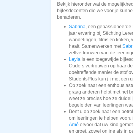
Bekijk hieronder wat de mogelijkhede
bijlesdocenten die we voor je kunnen
benaderen.
Sabrina
, een gepassioneerde 2
jaar ervaring bij Stichting Le
wandelingen, films en koken, w
haalt. Samenwerken met
Sabr
zelfvertrouwen van de leerlin
Leyla
is een toegewijde bijles
Ouders vertrouwen op haar de
doeltreffende manier de stof ov
StudentsPlus kun jij met een g
Op zoek naar een enthousiast
graag anderen helpt met het be
weet ze precies hoe ze duidel
begeleiden van leerlingen waar
Bent u op zoek naar een betro
om leerlingen te helpen voorui
Amé
ervoor dat uw kind gemot
en groei, zowel online als in p