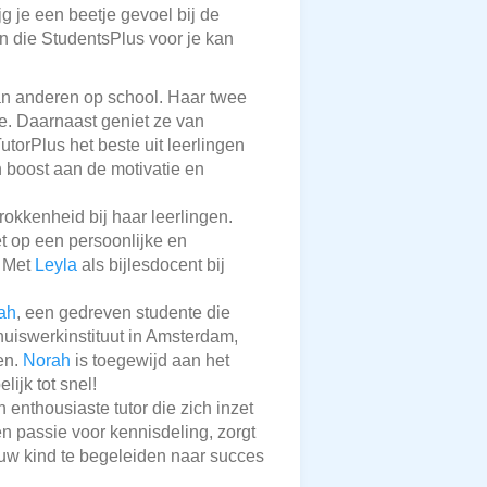
g je een beetje gevoel bij de
en die StudentsPlus voor je kan
van anderen op school. Haar twee
me. Daarnaast geniet ze van
torPlus het beste uit leerlingen
n boost aan de motivatie en
okkenheid bij haar leerlingen.
 op een persoonlijke en
. Met
Leyla
als bijlesdocent bij
ah
, een gedreven studente die
 huiswerkinstituut in Amsterdam,
en.
Norah
is toegewijd aan het
ijk tot snel!
n enthousiaste tutor die zich inzet
en passie voor kennisdeling, zorgt
w kind te begeleiden naar succes