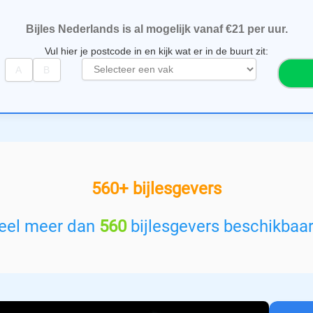
Bijles Nederlands is al mogelijk vanaf €21 per uur.
Vul hier je postcode in en kijk wat er in de buurt zit:
S
e
l
e
c
t
e
e
560+ bijlesgevers
r
e
e
teel meer dan
560
bijlesgevers beschikbaa
n
v
a
k
: