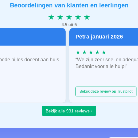
Beoordelingen van klanten en leerlingen
★ ★ ★ ★ ★
4.5 uit 5
Petra januari 2026
★ ★ ★ ★ ★
oede bijles docent aan huis
“We zijn zeer snel en adequ
Bedankt voor alle hulp!”
Bekijk deze review op Trustpilot
Bekijk alle 931 reviews ›