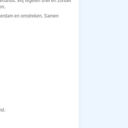
erlands. Wij regelen snel en zonder
en.
msterdam en omstreken. Samen
nd.