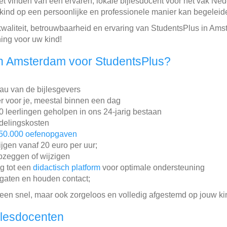
et vinden van een ervaren, lokale bijlesdocent voor het vak Ned
kind op een persoonlijke en professionele manier kan begeleid
 kwaliteit, betrouwbaarheid en ervaring van StudentsPlus in A
ing voor uw kind!
n Amsterdam voor StudentsPlus?
au van de bijlesgevers
r voor je, meestal binnen een dag
leerlingen geholpen in ons 24-jarig bestaan
ddelingskosten
50.000 oefenopgaven
ijgen vanaf 20 euro per uur;
pzeggen of wijzigen
ng tot een
didactisch platform
voor optimale ondersteuning
gaten en houden contact;
lleen snel, maar ook zorgeloos en volledig afgestemd op jouw ki
jlesdocenten