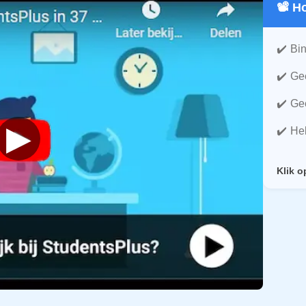
📽️ 
Bin
Gee
Gee
▶
He
Klik o