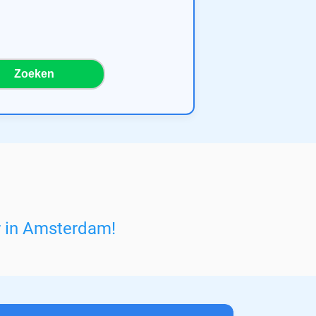
Zoeken
r in Amsterdam
!