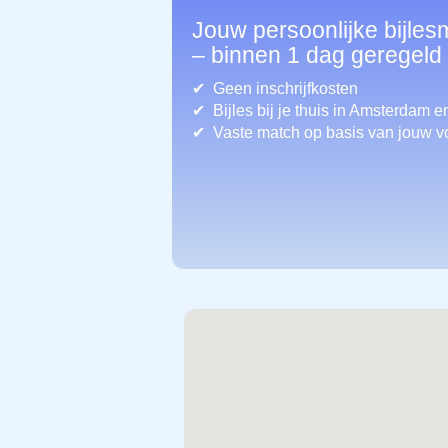
Jouw persoonlijke bijle
– binnen 1 dag geregeld
Geen inschrijfkosten
Bijles bij je thuis in Amsterdam
en
Vaste match op basis van jouw v