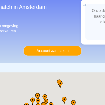
“
smatch in Amsterdam
Onze do
haar c
di
 omgeving
oorkeuren
Account aanmaken