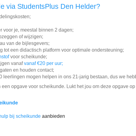
e via StudentsPlus Den Helder?
ddelingskosten;
r voor je, meestal binnen 2 dagen;
pzeggen of wijzigen;
au van de bijlesgevers;
g tot een didactisch platform voor optimale ondersteuning;
nstof
voor scheikunde;
rijgen vanaf
vanaf €20 per uur;
gaten en houden contact;
leerlingen mogen helpen in ons 21-jarig bestaan, dus we hebb
n een opgave voor scheikunde. Lukt het jou om deze opgave op 
eikunde
hulp bij scheikunde
aanbieden