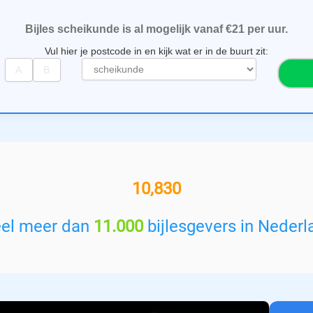
Bijles scheikunde is al mogelijk vanaf €21 per uur.
Vul hier je postcode in en kijk wat er in de buurt zit:
S
e
l
e
c
t
e
e
11,000+ bijlesgevers
r
e
e
eel meer dan
11.000
bijlesgevers in Nederl
n
v
a
k
: