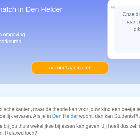
“
match in Den Helder
Onze do
haar c
di
n omgeving
oorkeuren
Account aanmaken
tische kanten, maar de theorie kan voor jouw kind een beetje te
ilijk ervaren. Als je in
Den Helder
woont, dan kan StudentsPl
 bij jou thuis wekelijkse bijlessen kan geven. Jij hoeft dus zel
en. Relaxed toch?