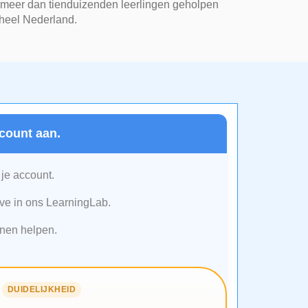
 meer dan tienduizenden leerlingen geholpen
 heel Nederland.
count aan.
 je account.
e in ons LearningLab.
nen helpen.
DUIDELIJKHEID