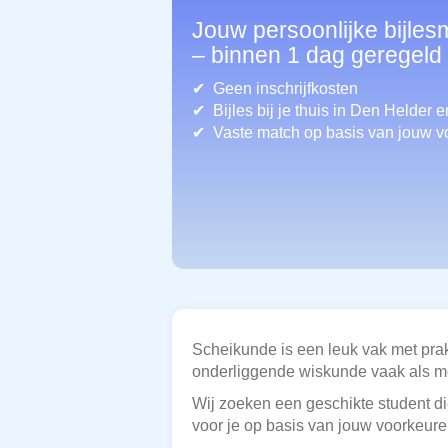
Jouw persoonlijke bijles
– binnen 1 dag geregeld
Geen inschrijfkosten
Bijles bij je thuis in Den Helder
e
Vaste match op basis van jouw v
Scheikunde is een leuk vak met prak
onderliggende wiskunde vaak als moe
Wij zoeken een geschikte student die
voor je op basis van jouw voorkeur