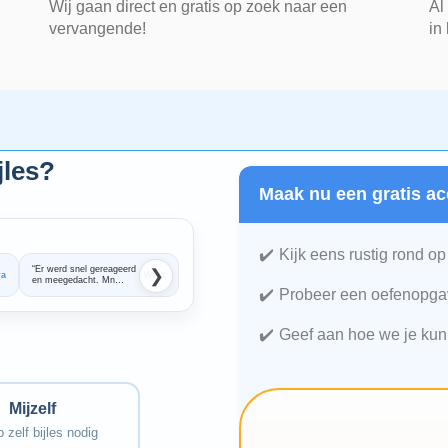
Wij gaan direct en gratis op zoek naar een
Al
vervangende!
in
jles?
Maak nu een gratis ac
Kijk eens rustig rond op
“Er werd snel gereageerd
“Super snel en
❯
ra
Wies
Sabine
en meegedacht. Mn
professioneel geholpen.
dochter is heel goed
Twee dagen later stond
Probeer een oefenopgav
opweg geholpen met haar
er al iemand op de
Wiskunde. Ze haalde
stoep om mijn dochter
meteen een goed cijfer.
bijles te geven. De
Geef aan hoe we je kun
Dus er is snel resultaat.”
match op wiskunde
bleek er niet helemaal.
Dus we zochten verder.
Maar ook de afhandeling
daarvan was zeer
prettig en
professioneel.”
Mijzelf
 zelf bijles nodig