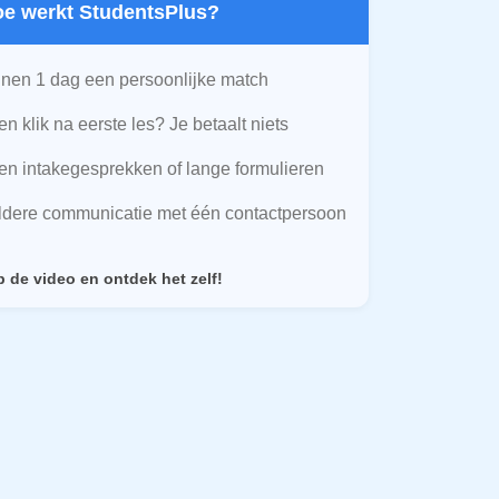
Hoe werkt StudentsPlus?
nen 1 dag een persoonlijke match
n klik na eerste les? Je betaalt niets
n intakegesprekken of lange formulieren
ldere communicatie met één contactpersoon
p de video en ontdek het zelf!