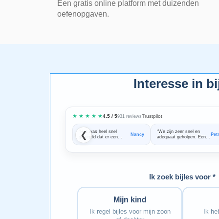
Een gratis online platform met duizenden
oefenopgaven.
Interesse in bi
★ ★ ★ ★ ★
Trustpilot
4.5 / 5
931 reviews
“Het was heel snel
“We zijn zeer snel en
❮
Nancy
Pet
geregeld dat er een
adequaat geholpen. Een
goede bijles docent aan
fijne samenwerking!
huis kon komen”
Bedankt voor alle hulp!”
Ik zoek bijles voor *
Mijn kind
Ik regel bijles voor mijn zoon
Ik heb