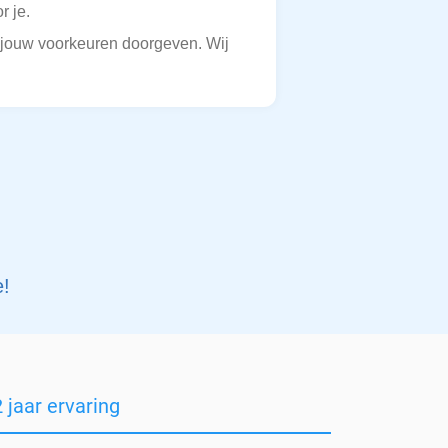
r je.
ng jouw voorkeuren doorgeven. Wij
e!
 jaar ervaring