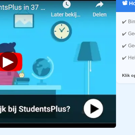
📽️ 
Bin
Gee
Gee
▶
He
Klik o