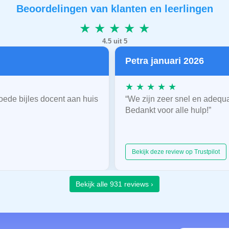
Beoordelingen van klanten en leerlingen
★ ★ ★ ★ ★
4.5 uit 5
Petra januari 2026
★ ★ ★ ★ ★
oede bijles docent aan huis
“We zijn zeer snel en adequ
Bedankt voor alle hulp!”
Bekijk deze review op Trustpilot
Bekijk alle 931 reviews ›