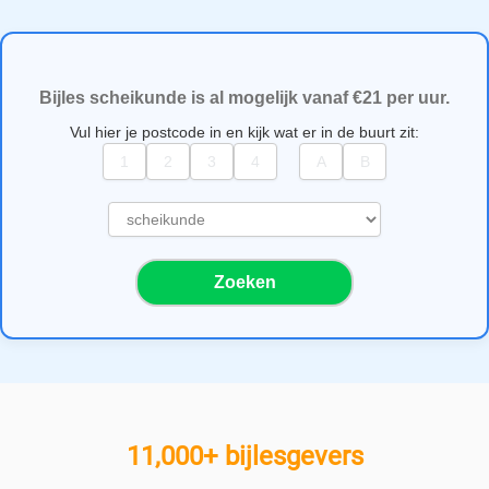
Bijles scheikunde is al mogelijk vanaf €21 per uur.
Vul hier je postcode in en kijk wat er in de buurt zit:
S
e
l
Zoeken
e
c
t
e
e
r
e
11,000+ bijlesgevers
e
n