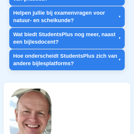
Helpen jullie bij examenvragen voor
natuur- en scheikunde?
Wat biedt StudentsPlus nog meer, naast
een bijlesdocent?
Hoe onderscheidt StudentsPlus zich van
andere bijlesplatforms?