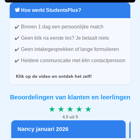
📽️ Hoe werkt StudentsPlus?
Binnen 1 dag een persoonlijke match
Geen klik na eerste les? Je betaalt niets
Geen intakegesprekken of lange formulieren
Heldere communicatie met één contactpersoon
Klik op de video en ontdek het zelf!
Beoordelingen van klanten en leerlingen
★ ★ ★ ★ ★
4.5 uit 5
Nancy januari 2026
P