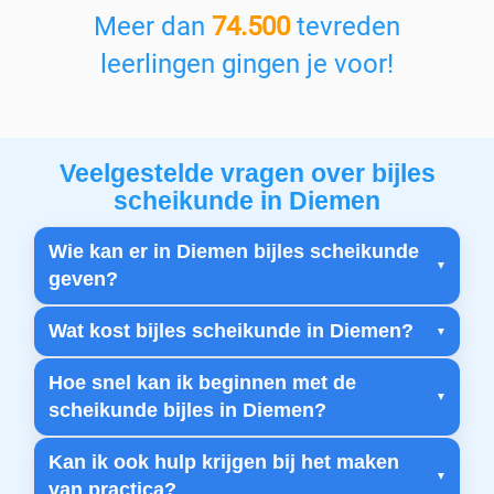
Meer dan
74.500
tevreden
leerlingen gingen je voor!
Veelgestelde vragen over bijles
scheikunde in Diemen
Wie kan er in Diemen bijles scheikunde
geven?
Wat kost bijles scheikunde in Diemen?
Hoe snel kan ik beginnen met de
scheikunde bijles in Diemen?
Kan ik ook hulp krijgen bij het maken
van practica?