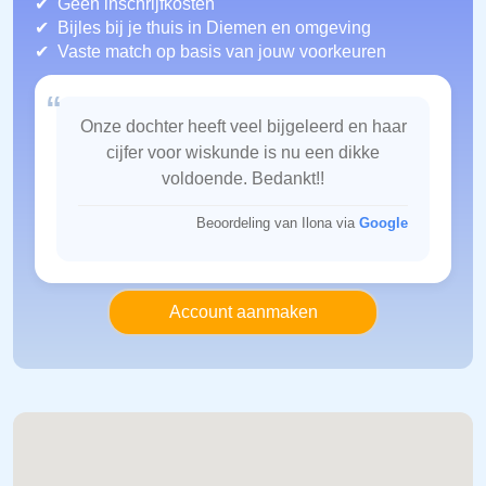
Geen inschrijfkosten
Bijles bij je thuis in Diemen
en omgeving
Vaste match op basis van jouw voorkeuren
“
Onze dochter heeft veel bijgeleerd en haar
cijfer voor wiskunde is nu een dikke
voldoende. Bedankt!!
Beoordeling van Ilona via
Google
Account aanmaken