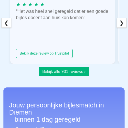
★ ★ ★ ★ ★
★
“Het was heel snel geregeld dat er een goede
“
bijles docent aan huis kon komen”
E
❮
❯
hu
Bekijk deze review op Trustpilot
Bekijk alle 931 reviews ›
Jouw persoonlijke bijlesmatch in
Diemen
– binnen 1 dag geregeld