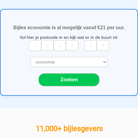
Bijles economie is al mogelijk vanaf €21 per uur.
Vul hier je postcode in en kijk wat er in de buurt zit:
S
e
l
Zoeken
e
c
t
e
e
r
e
11,000+ bijlesgevers
e
n