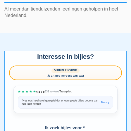
Al meer dan tienduizenden leerlingen geholpen in heel
Nederland.
Interesse in bijles?
DUIDELIJKHEID
Je zit nog nergens aan vast
★ ★ ★ ★ ★
Trustpilot
4.5 / 5
931 reviews
“Het was heel snel geregeld dat er een goede bijles docent aan
“We zijn ze
Nancy
huis kon komen”
Bedankt voo
Ik zoek bijles voor *