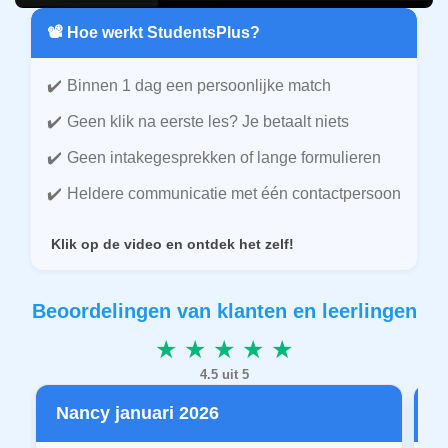
📽️ Hoe werkt StudentsPlus?
Binnen 1 dag een persoonlijke match
Geen klik na eerste les? Je betaalt niets
Geen intakegesprekken of lange formulieren
Heldere communicatie met één contactpersoon
Klik op de video en ontdek het zelf!
Beoordelingen van klanten en leerlingen
★ ★ ★ ★ ★
4.5 uit 5
Nancy januari 2026
P