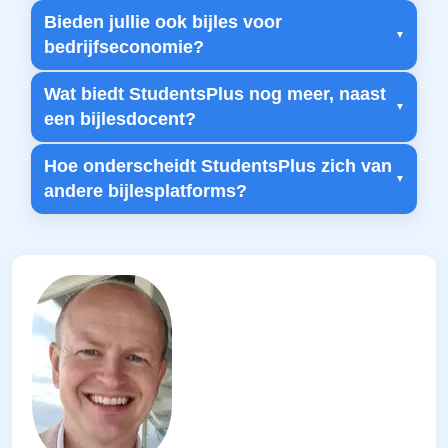
Bieden jullie ook bijles voor
bedrijfseconomie?
Wat biedt StudentsPlus nog meer, naast
een bijlesdocent?
Hoe onderscheidt StudentsPlus zich van
andere bijlesplatforms?