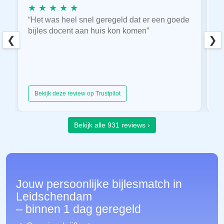
★ ★ ★ ★ ★
★
“Het was heel snel geregeld dat er een goede
“
bijles docent aan huis kon komen”
E
❮
❯
hu
Bekijk deze review op Trustpilot
Bekijk alle 931 reviews ›
Jouw persoonlijke bijlesmatch in
Leidschendam
– binnen 1 dag geregeld