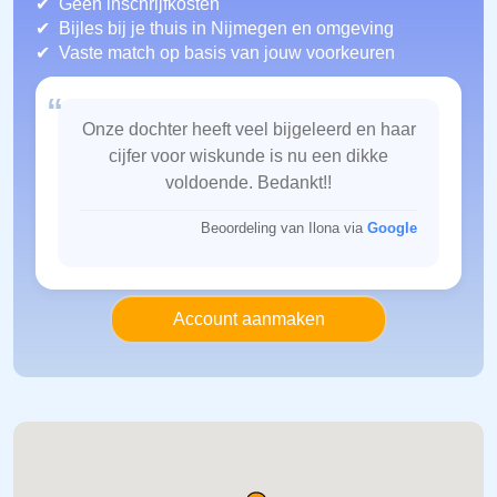
Geen inschrijfkosten
Bijles bij je thuis in Nijmegen
en omgeving
Vaste match op basis van jouw voorkeuren
“
Onze dochter heeft veel bijgeleerd en haar
cijfer voor wiskunde is nu een dikke
voldoende. Bedankt!!
Beoordeling van Ilona via
Google
Account aanmaken