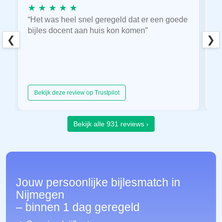
★ ★ ★ ★ ★
★
“Het was heel snel geregeld dat er een goede
“
bijles docent aan huis kon komen”
E
❮
❯
hu
Bekijk deze review op Trustpilot
Bekijk alle 931 reviews ›
Jouw persoonlijke bijlesmatch in
Nijmegen
– binnen 1 dag geregeld