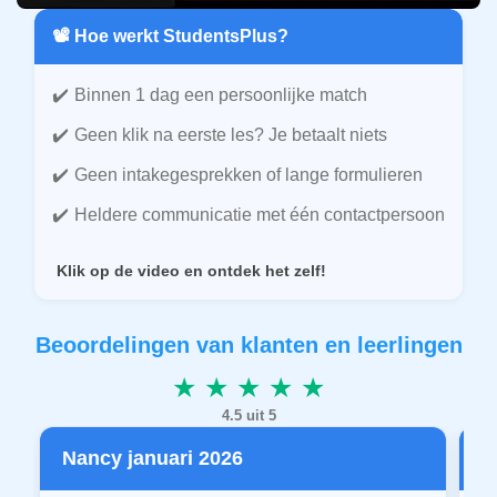
📽️ Hoe werkt StudentsPlus?
Binnen 1 dag een persoonlijke match
Geen klik na eerste les? Je betaalt niets
Geen intakegesprekken of lange formulieren
Heldere communicatie met één contactpersoon
Klik op de video en ontdek het zelf!
Beoordelingen van klanten en leerlingen
★ ★ ★ ★ ★
4.5 uit 5
Nancy januari 2026
P