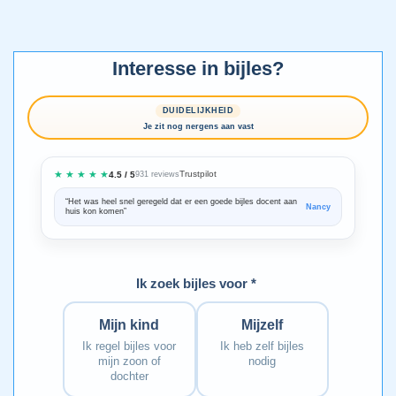
Interesse in bijles?
DUIDELIJKHEID
Je zit nog nergens aan vast
★ ★ ★ ★ ★
Trustpilot
4.5 / 5
931 reviews
“Het was heel snel geregeld dat er een goede bijles docent aan
“We zijn ze
Nancy
huis kon komen”
Bedankt voo
Ik zoek bijles voor *
Mijn kind
Mijzelf
Ik regel bijles voor
Ik heb zelf bijles
mijn zoon of
nodig
dochter