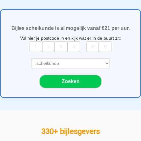
Bijles scheikunde is al mogelijk vanaf €21 per uur.
Vul hier je postcode in en kijk wat er in de buurt zit:
S
e
l
Zoeken
e
c
t
e
e
r
e
330+ bijlesgevers
e
n